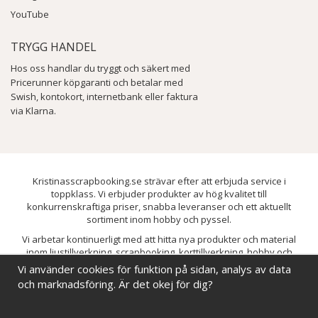
YouTube
TRYGG HANDEL
Hos oss handlar du tryggt och säkert med
Pricerunner köpgaranti och betalar med
Swish, kontokort, internetbank eller faktura
via Klarna.
Kristinasscrapbooking.se strävar efter att erbjuda service i
toppklass. Vi erbjuder produkter av hög kvalitet till
konkurrenskraftiga priser, snabba leveranser och ett aktuellt
sortiment inom hobby och pyssel.
Vi arbetar kontinuerligt med att hitta nya produkter och material
inom ljustillverkning, scrapbooking, korttillverkning, hobby och
pyssel. Målet är att bredda sortimentet och löpande förbättra och
Vi använder cookies för funktion på sidan, analys av data
utveckla vårt utbud, så att du alltid kan hitta det du behöver hos oss.
och marknadsföring. Är det okej för dig?