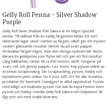
Gelly Roll Penna - Silver Shadow
Purple
Gelly Roll Silver Shadow från Sakura är en något speciell
penna...Till skillnad från en vanlig färgpenna bildas ett tunt
skimrande lager silver i mitten av färgen, vilket ger ett mycket
vackert glänsande resultat. Skriver du på svart papper
fördunklas färgen något, men den silvriga nyansen blir desto
klarare.En gelépenna som flyter lätt och ger ett fint resultat.
Lång hållbarhet, räcker till ca 800 meters skrift. Fungerar på
svart, vitt och glossy papper, t.ex. foton. Köp pyssel online av
Kristinas Scrapbooking. Din Scrapbooking, pyssel, hobby och
handarbete plats online. Do it your self, DIY för alla. Kreativa
produkter för hantverk. Handgjort är alltid uppskattat. Pyssla
med billigt och kvalitativ pyssel. Här kan du köpa Pennor inom
pyssel och hobby. Handla Gelly Roll Sakura och Gelpennor till
lågt pris och med snabb leverans.