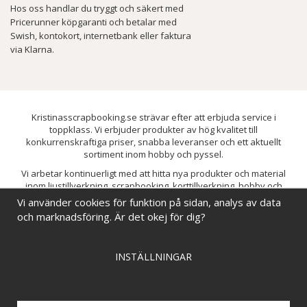
Hos oss handlar du tryggt och säkert med
Pricerunner köpgaranti och betalar med
Swish, kontokort, internetbank eller faktura
via Klarna.
Kristinasscrapbooking.se strävar efter att erbjuda service i
toppklass. Vi erbjuder produkter av hög kvalitet till
konkurrenskraftiga priser, snabba leveranser och ett aktuellt
sortiment inom hobby och pyssel.
Vi arbetar kontinuerligt med att hitta nya produkter och material
inom ljustillverkning, scrapbooking, korttillverkning, hobby och
pyssel. Målet är att bredda sortimentet och löpande förbättra och
Vi använder cookies för funktion på sidan, analys av data
utveckla vårt utbud, så att du alltid kan hitta det du behöver hos oss.
och marknadsföring. Är det okej för dig?
INSTÄLLNINGAR