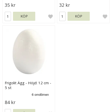
35 kr
32 kr
KÖP
KÖP
Frigolit Ägg - Höjd: 12 cm -
5 st
84 kr