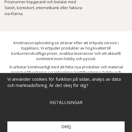
Pricerunner köpgaranti och betalar med
Swish, kontokort, internetbank eller faktura
via Klarna.
Kristinasscrapbooking.se strävar efter att erbjuda service i
toppklass. Vi erbjuder produkter av hög kvalitet till
konkurrenskraftiga priser, snabba leveranser och ett aktuellt
sortiment inom hobby och pyssel.
Vi arbetar kontinuerligt med att hitta nya produkter och material
inom ljustillverkning, scrapbooking, korttillverkning, hobby och
pyssel. Målet är att bredda sortimentet och löpande förbättra och
Vi använder cookies för funktion på sidan, analys av data
utveckla vårt utbud, så att du alltid kan hitta det du behöver hos oss.
och marknadsföring. Är det okej för dig?
INSTÄLLNINGAR
OKEJ