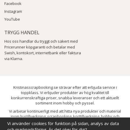
Facebook
Instagram
YouTube
TRYGG HANDEL
Hos oss handlar du tryggt och säkert med
Pricerunner köpgaranti och betalar med
Swish, kontokort, internetbank eller faktura
via Klarna.
Kristinasscrapbooking.se strävar efter att erbjuda service i
toppklass. Vi erbjuder produkter av hög kvalitet till
konkurrenskraftiga priser, snabba leveranser och ett aktuellt
sortiment inom hobby och pyssel.
Vi arbetar kontinuerligt med att hitta nya produkter och material
inom ljustillverkning, scrapbooking, korttillverkning, hobby och
pyssel. Målet är att bredda sortimentet och löpande förbättra och
Vi använder cookies för funktion på sidan, analys av data
utveckla vårt utbud, så att du alltid kan hitta det du behöver hos oss.
och marknadsföring. Är det okej för dig?