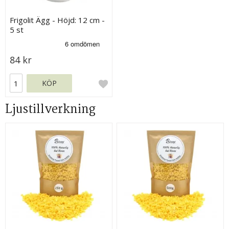
Frigolit Ägg - Höjd: 12 cm -
5 st
84 kr
KÖP
Ljustillverkning