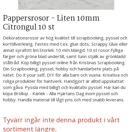
Pappersrosor - Liten 10mm
Citrongul 10 st
Dekorationsrosor av hög kvalitet till scrapbooking, pyssel och
korttillverkning. Fästes med t.ex. glue dots, Scrappy Glue eller
annat syrafritt lim.Storlek: 10 mm.Mängd: 10 st rosor.Fylliga
färger och gröna blad undertill, samt tunn stjälk av grönklädd
ståltråd. Köp billigt pyssel online från Kristinas Scrapbooking.
Din Scrapbooking, pyssel, hobby och handarbete plats på
nätet. Do it your self, DIY för alla barn och vuxna. Kreativa och
roliga produkter för hantverk. Handgjort är alltid uppskattat
som gåva. Pyssla med billigt och kvalitativ pyssel. Här kan du
köpa Bröllop - Kärlek - Alla Hjärtans Dag inom pyssel och
hobby. Handla material till lågt pris och med snabb leverans.
Tyvärr ingår inte denna produkt i vårt
sortiment längre.