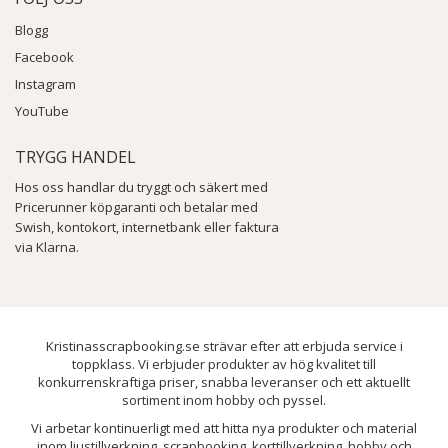
Blogg
Facebook
Instagram
YouTube
TRYGG HANDEL
Hos oss handlar du tryggt och säkert med
Pricerunner köpgaranti och betalar med
Swish, kontokort, internetbank eller faktura
via Klarna.
Kristinasscrapbooking.se strävar efter att erbjuda service i
toppklass. Vi erbjuder produkter av hög kvalitet till
konkurrenskraftiga priser, snabba leveranser och ett aktuellt
sortiment inom hobby och pyssel.
Vi arbetar kontinuerligt med att hitta nya produkter och material
inom ljustillverkning, scrapbooking, korttillverkning, hobby och