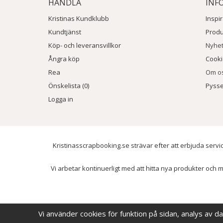
HANDLA
INF
Kristinas Kundklubb
Inspi
Kundtjänst
Prod
Köp- och leveransvillkor
Nyhe
Ångra köp
Cook
Rea
Om o
Önskelista (0)
Pysse
Logga in
Kristinasscrapbooking.se strävar efter att erbjuda servic
Vi arbetar kontinuerligt med att hitta nya produkter och m
Vi använder cookies för funktion på sidan, analys av d