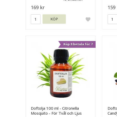
169 kr
159 
KÖP
Köp 8 betala för 7
Doftolja 100 ml - Citronella
Dofto
Mosquito - För Tvål och Ljus
Candy