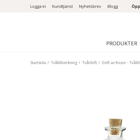
Logga in
Kundtjänst
Nyhetsbrev
Blogg
Öpp
PRODUKTER
Startsida
/
Tvåltillverkning
/
Tvåldoft
/
Doft av Rosor - Tvålti