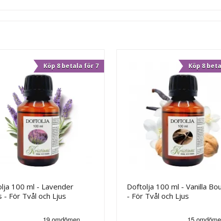
Köp 8 betala för 7
Köp 8 beta
lja 100 ml - Lavender
Doftolja 100 ml - Vanilla Bo
s - För Tvål och Ljus
- För Tvål och Ljus