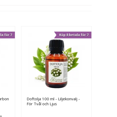
la för 7
Köp 8 betala för 7
urbon
Doftolja 100 ml - Liljekonvalj -
För Tvål och Ljus