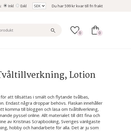
Du har
599 kr
kvar till fri frakt
s:
Inkl
Exkl
0
0
Tvåltillverkning, Lotion
ör att tillsättas i smält och flytande tvålbas,
ion. Endast några droppar behövs. Flaskan innehåller
 att komma till bloggen och läsa om tvåltillverkning,
nde pyssel online. Allt materialet till ditt fina och
ine av Kristinas Scrapbooking, Sveriges vänligaste
ing, hobby och handarbete för alla. Det är ju som