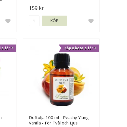
159 kr
KÖP
la för 7
Köp 8 betala för 7
m -
Doftolja 100 ml - Peachy Ylang
Vanilla - För Tvål och Ljus