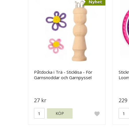
Nyhet
Påtdocka i Trä - Sticklisa - För
Stick
Garnsnoddar och Garnpyssel
Loom
27 kr
229 
KÖP