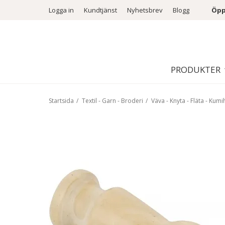
Logga in
Kundtjänst
Nyhetsbrev
Blogg
Öpp
PRODUKTER
Startsida
/
Textil - Garn - Broderi
/
Väva - Knyta - Fläta - Kum