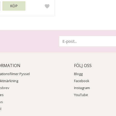
KÖP
ORMATION
FÖLJ OSS
rationsfilmer Pyssel
Blogg
uktmärkning
Facebook
tsbrev
Instagram
ies
YouTube
ss
l