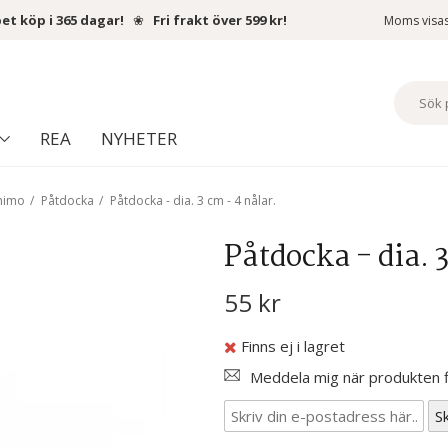
et köp i 365 dagar!
❀
Fri frakt över 599 kr!
Moms visa
REA
NYHETER
ihimo
/
Påtdocka
/
Påtdocka - dia. 3 cm - 4 nålar.
Påtdocka - dia. 
55 kr
Finns ej i lagret
Meddela mig när produkten fi