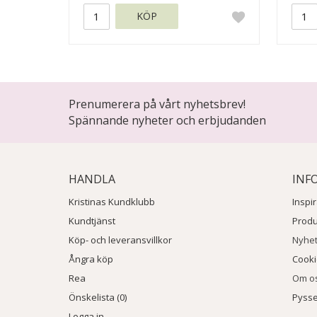
KÖP
Prenumerera på vårt nyhetsbrev!
Spännande nyheter och erbjudanden
HANDLA
INF
Kristinas Kundklubb
Inspi
Kundtjänst
Prod
Köp- och leveransvillkor
Nyhe
Ångra köp
Cook
Rea
Om o
Önskelista (0)
Pysse
Logga in