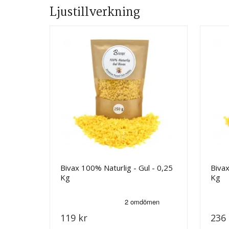
Ljustillverkning
Bivax 100% Naturlig - Gul - 0,25
Bivax
Kg
Kg
119 kr
236 