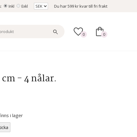
Du har
599 kr
kvar till fri frakt
s:
Inkl
Exkl
0
0
3 cm - 4 nålar.
nns i lager