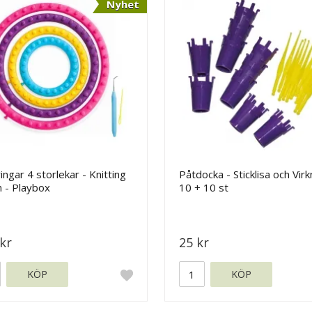
Nyhet
ringar 4 storlekar - Knitting
Påtdocka - Sticklisa och Virk
 - Playbox
10 + 10 st
kr
25 kr
KÖP
KÖP