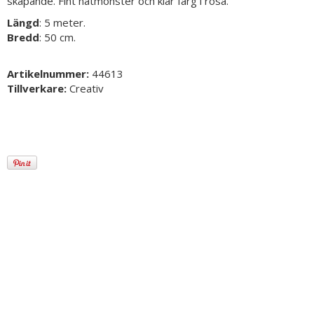
skapande. Fint nätmönster och klar färg i rosa.
Längd
: 5 meter.
Bredd
: 50 cm.
Artikelnummer:
44613
Tillverkare:
Creativ