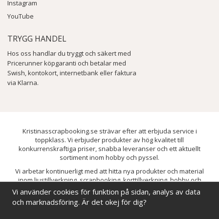
Instagram
YouTube
TRYGG HANDEL
Hos oss handlar du tryggt och säkert med
Pricerunner köpgaranti och betalar med
Swish, kontokort, internetbank eller faktura
via Klarna.
Kristinasscrapbooking.se strävar efter att erbjuda service i
toppklass. Vi erbjuder produkter av hög kvalitet till
konkurrenskraftiga priser, snabba leveranser och ett aktuellt
sortiment inom hobby och pyssel.
Vi arbetar kontinuerligt med att hitta nya produkter och material
inom ljustillverkning, scrapbooking, korttillverkning, hobby och
pyssel. Målet är att bredda sortimentet och löpande förbättra och
Vi använder cookies för funktion på sidan, analys av data
utveckla vårt utbud, så att du alltid kan hitta det du behöver hos oss.
och marknadsföring. Är det okej för dig?