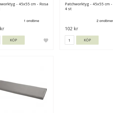
hworktyg - 45x55 cm - Rosa
Patchworktyg - 45x55 cm - 
t
4 st
kr
102 kr
KÖP
KÖP