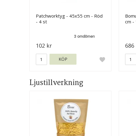
Patchworktyg - 45x55 cm - Röd
Bomul
- 4 st
cm -
102 kr
686 
KÖP
Ljustillverkning