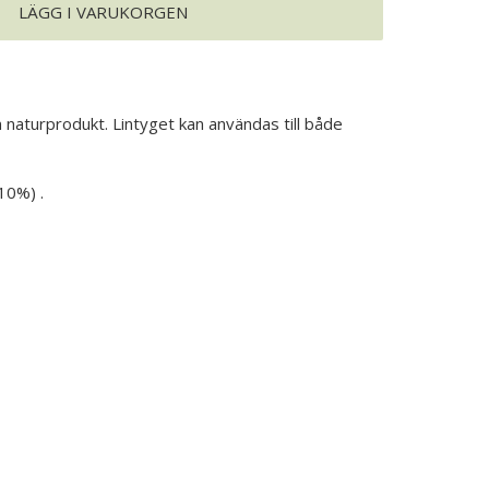
LÄGG I VARUKORGEN
n naturprodukt. Lintyget kan användas till både
10%) .