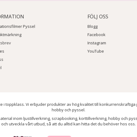
ORMATION
FÖLJ OSS
rationsfilmer Pyssel
Blogg
uktmärkning
Facebook
tsbrev
Instagram
ies
YouTube
ss
l
e i toppklass. Vi erbjuder produkter av hög kvalitet till konkurrenskraftiga
hobby och pyssel.
aterial inom ljustillverkning, scrapbooking, korttillverkning, hobby och py
och utveckla vårt utbud, så att du alltid kan hitta det du behöver hos oss.