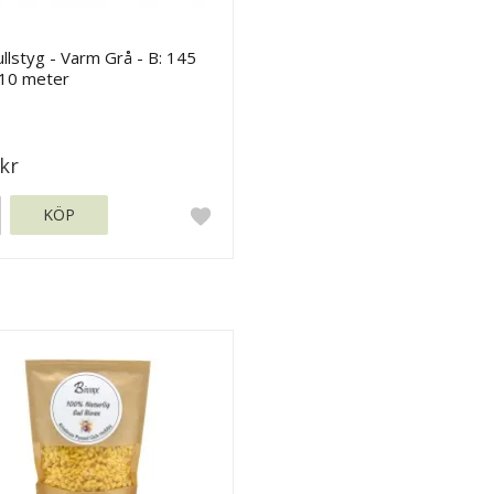
lstyg - Varm Grå - B: 145
 10 meter
kr
KÖP