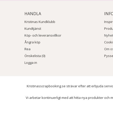
HANDLA
INF
Kristinas Kundklubb
Inspi
Kundtjänst
Prod
Köp- och leveransvillkor
Nyhe
Ångra köp
Cook
Rea
Om o
Önskelista (0)
Pysse
Logga in
Kristinasscrapbooking.se strävar efter att erbjuda servic
Vi arbetar kontinuerligt med att hitta nya produkter och m