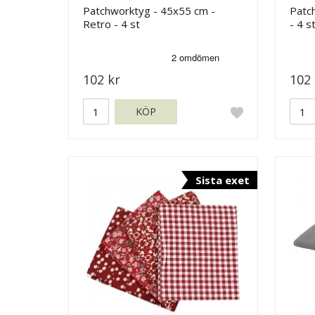
Patchworktyg - 45x55 cm -
Patc
Retro - 4 st
- 4 s
102 kr
102 
KÖP
Sista exet