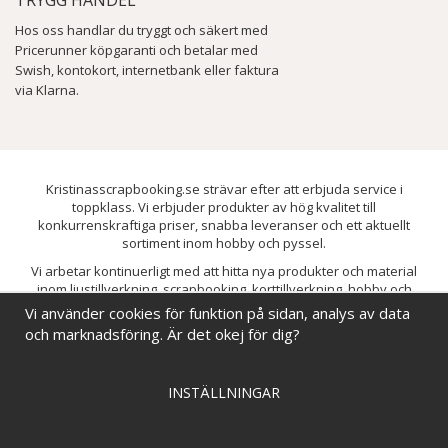
TRYGG HANDEL
Hos oss handlar du tryggt och säkert med
Pricerunner köpgaranti och betalar med
Swish, kontokort, internetbank eller faktura
via Klarna.
Kristinasscrapbooking.se strävar efter att erbjuda service i
toppklass. Vi erbjuder produkter av hög kvalitet till
konkurrenskraftiga priser, snabba leveranser och ett aktuellt
sortiment inom hobby och pyssel.
Vi arbetar kontinuerligt med att hitta nya produkter och material
inom ljustillverkning, scrapbooking, korttillverkning, hobby och
pyssel. Målet är att bredda sortimentet och löpande förbättra och
Vi använder cookies för funktion på sidan, analys av data
utveckla vårt utbud, så att du alltid kan hitta det du behöver hos oss.
och marknadsföring. Är det okej för dig?
INSTÄLLNINGAR