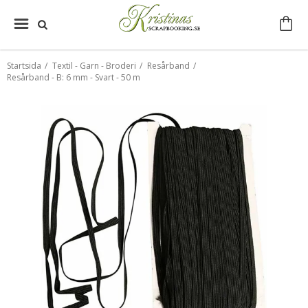
Startsida
/
Textil - Garn - Broderi
/
Resårband
/
Resårband - B: 6 mm - Svart - 50 m