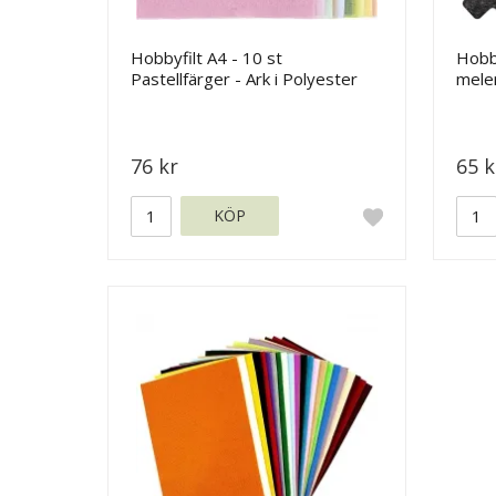
Hobbyfilt A4 - 10 st
Hobby
Pastellfärger - Ark i Polyester
meler
76 kr
65 k
KÖP