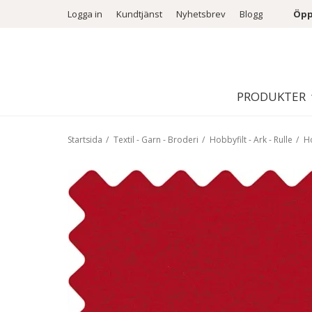
Logga in
Kundtjänst
Nyhetsbrev
Blogg
Öpp
PRODUKTER
Startsida
/
Textil - Garn - Broderi
/
Hobbyfilt - Ark - Rulle
/
Ho