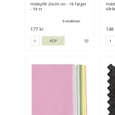
Hobbyfilt 20x30 cm - 18 Färger
Hobby
- 54 st
Vårf
177 kr
148 
KÖP