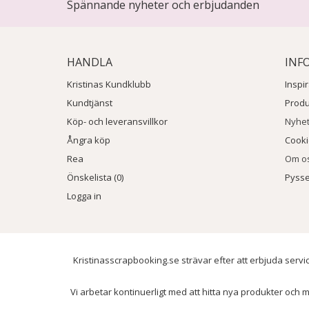
Spännande nyheter och erbjudanden
HANDLA
INF
Kristinas Kundklubb
Inspi
Kundtjänst
Prod
Köp- och leveransvillkor
Nyhe
Ångra köp
Cook
Rea
Om o
Önskelista (0)
Pysse
Logga in
Kristinasscrapbooking.se strävar efter att erbjuda servic
Vi arbetar kontinuerligt med att hitta nya produkter och m