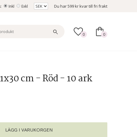
Du har
599 kr
kvar till fri frakt
s:
Inkl
Exkl
0
0
1x30 cm - Röd - 10 ark
LÄGG I VARUKORGEN