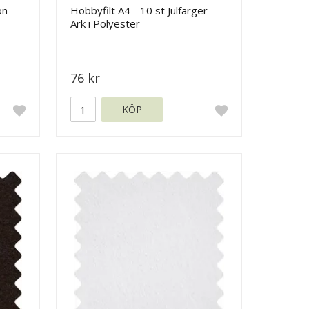
ön
Hobbyfilt A4 - 10 st Julfärger -
Ark i Polyester
76 kr
KÖP