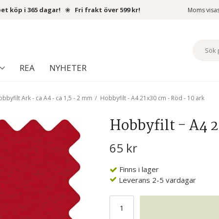
et köp i 365 dagar!
❀
Fri frakt över 599 kr!
Moms visa
REA
NYHETER
bbyfilt Ark - ca A4 - ca 1,5 - 2 mm
/
Hobbyfilt - A4 21x30 cm - Röd - 10 ark
Hobbyfilt - A4 2
65 kr
Finns i lager
Leverans 2-5 vardagar