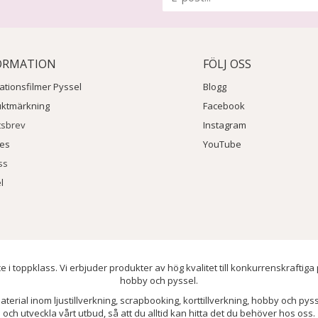
ORMATION
FÖLJ OSS
rationsfilmer Pyssel
Blogg
uktmärkning
Facebook
tsbrev
Instagram
ies
YouTube
ss
l
e i toppklass. Vi erbjuder produkter av hög kvalitet till konkurrenskraftiga
hobby och pyssel.
aterial inom ljustillverkning, scrapbooking, korttillverkning, hobby och py
och utveckla vårt utbud, så att du alltid kan hitta det du behöver hos oss.