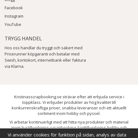
Facebook
Instagram
YouTube
TRYGG HANDEL
Hos oss handlar du tryggt och säkert med
Pricerunner köpgaranti och betalar med
Swish, kontokort, internetbank eller faktura
via Klarna.
Kristinasscrapbooking.se strävar efter att erbjuda service i
toppklass. Vi erbjuder produkter av hög kvalitet till
konkurrenskraftiga priser, snabba leveranser och ett aktuellt
sortiment inom hobby och pyssel.
Vi arbetar kontinuerligt med att hitta nya produkter och material
inom ljustillverkning, scrapbooking, korttillverkning, hobby och
pyssel. Målet är att bredda sortimentet och löpande förbättra och
Vi använder cookies för funktion på sidan, analys av data