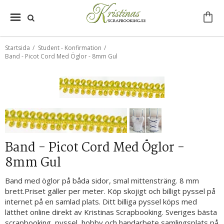
Startsida
/
Student - Konfirmation
/
Band - Picot Cord Med Öglor - 8mm Gul
Band - Picot Cord Med Öglor -
8mm Gul
Band med öglor på båda sidor, smal mittensträng. 8 mm
brett.Priset gäller per meter. Köp skojigt och billigt pyssel på
internet på en samlad plats. Ditt billiga pyssel köps med
lätthet online direkt av Kristinas Scrapbooking. Sveriges bästa
scrapbooking, pyssel, hobby och handarbete samlingsplats på