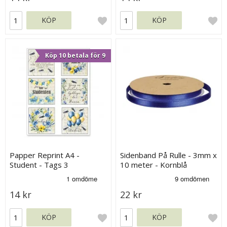
KÖP
KÖP
Köp 10 betala för 9
Papper Reprint A4 -
Sidenband På Rulle - 3mm x
Student - Tags 3
10 meter - Kornblå
14 kr
22 kr
KÖP
KÖP