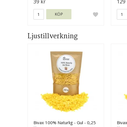
39 kr
129 
KÖP
Ljustillverkning
Bivax 100% Naturlig - Gul - 0,25
Bivax