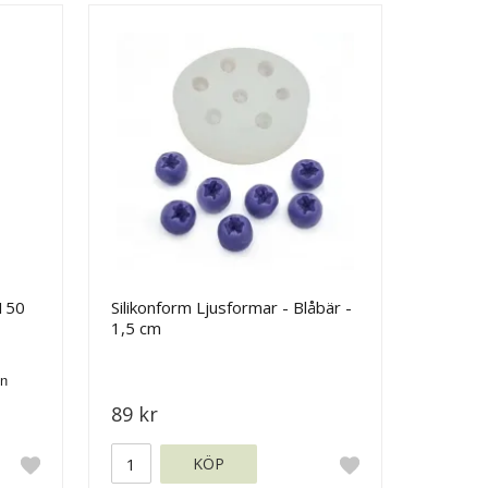
 150
Silikonform Ljusformar - Blåbär -
1,5 cm
89 kr
KÖP