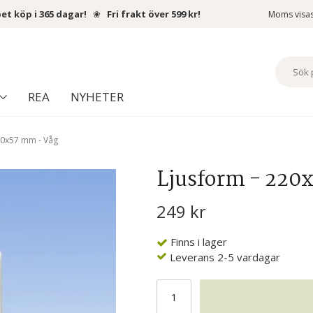
et köp i 365 dagar!
❀
Fri frakt över 599 kr!
Moms visa
REA
NYHETER
20x57 mm - Våg
Ljusform - 220
249 kr
Finns i lager
Leverans 2-5 vardagar