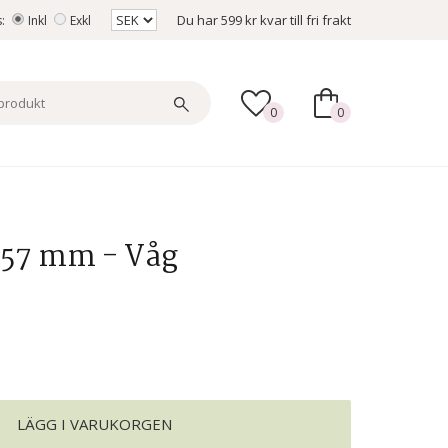
Du har
599 kr
kvar till fri frakt
s:
Inkl
Exkl
0
0
x57 mm - Våg
LÄGG I VARUKORGEN