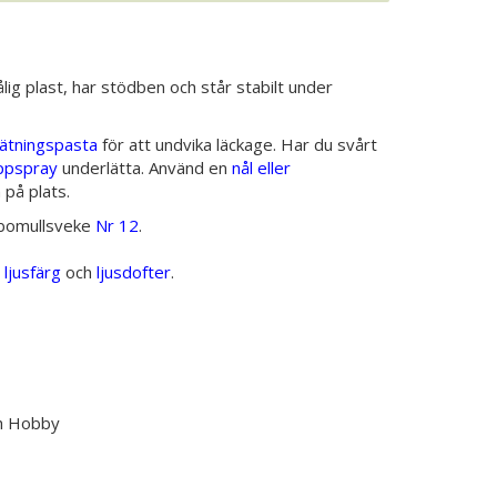
lig plast, har stödben och står stabilt under
tätningspasta
för att undvika läckage. Har du svårt
ppspray
underlätta. Använd en
nål eller
 på plats.
bomullsveke
Nr 12
.
v
ljusfärg
och
ljusdofter
.
ch Hobby