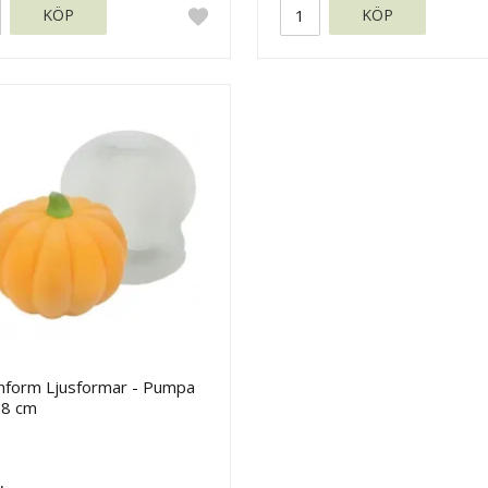
KÖP
KÖP
onform Ljusformar - Pumpa
6,8 cm