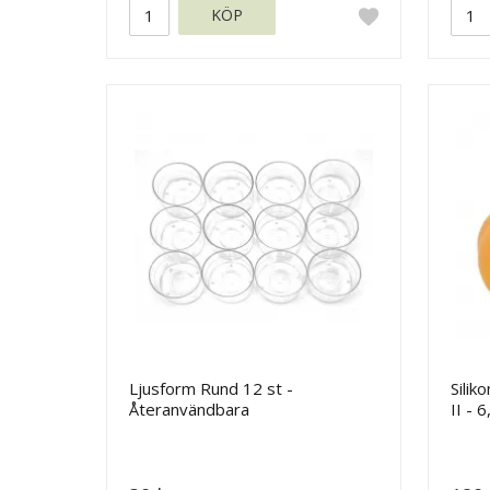
KÖP
Ljusform Rund 12 st -
Silik
Återanvändbara
II - 
värmeljusformar