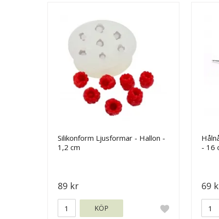
Silikonform Ljusformar - Hallon -
Hålnå
1,2 cm
- 16
89 kr
69 k
KÖP