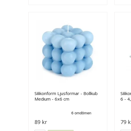
Silikonform Ljusformar - Bollkub
Silik
Medium - 6x6 cm
6 - 4
89 kr
79 k