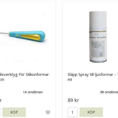
lsverktyg För Silikonformar
Släpp Spray till ljusformar -
 cm
ml
r
89 kr
KÖP
KÖP