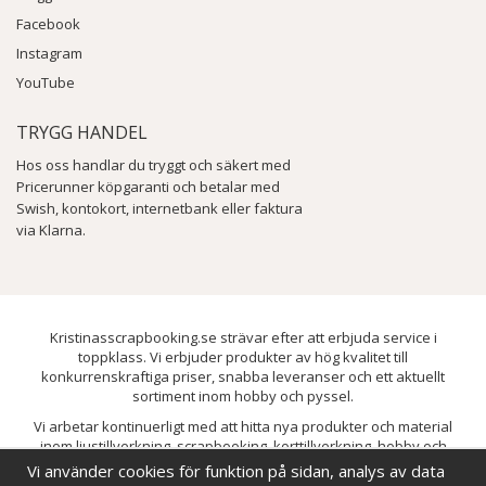
Facebook
Instagram
YouTube
TRYGG HANDEL
Hos oss handlar du tryggt och säkert med
Pricerunner köpgaranti och betalar med
Swish, kontokort, internetbank eller faktura
via Klarna.
Kristinasscrapbooking.se strävar efter att erbjuda service i
toppklass. Vi erbjuder produkter av hög kvalitet till
konkurrenskraftiga priser, snabba leveranser och ett aktuellt
sortiment inom hobby och pyssel.
Vi arbetar kontinuerligt med att hitta nya produkter och material
inom ljustillverkning, scrapbooking, korttillverkning, hobby och
pyssel. Målet är att bredda sortimentet och löpande förbättra och
Vi använder cookies för funktion på sidan, analys av data
utveckla vårt utbud, så att du alltid kan hitta det du behöver hos oss.