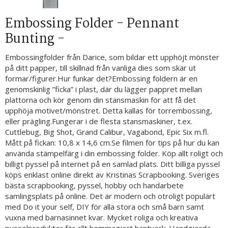
Embossing Folder - Pennant
Bunting -
Embossingfolder från Darice, som bildar ett upphöjt mönster
på ditt papper, till skillnad från vanliga dies som skär ut
formar/figurer.Hur funkar det?Embossing foldern är en
genomskinlig ”ficka” i plast, där du lägger pappret mellan
plattorna och kör genom din stansmaskin för att få det
upphöja motivet/mönstret. Detta kallas för torrembossing,
eller prägling.Fungerar i de flesta stansmaskiner, t.ex.
Cuttlebug, Big Shot, Grand Calibur, Vagabond, Epic Six m.fl.
Mått på fickan: 10,8 x 14,6 cm.Se filmen för tips på hur du kan
använda stämpelfärg i din embossing folder. Köp allt roligt och
billigt pyssel på internet på en samlad plats. Ditt billiga pyssel
köps enklast online direkt av Kristinas Scrapbooking. Sveriges
bästa scrapbooking, pyssel, hobby och handarbete
samlingsplats på online. Det är modern och otroligt populärt
med Do it your self, DIY för alla stora och små barn samt
vuxna med barnasinnet kvar. Mycket roliga och kreativa