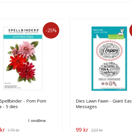
-25%
 Spellbinder - Pom Pom
Dies Lawn Fawn - Giant Eas
a - 5 dies
Messages
kr
99 kr
179 kr
229 kr