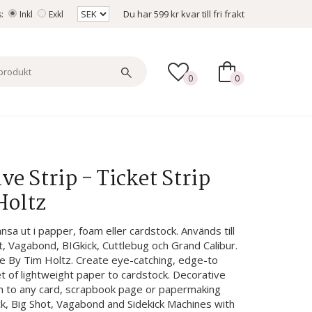
Du har
599 kr
kvar till fri frakt
s:
Inkl
Exkl
0
0
ve Strip - Ticket Strip
Holtz
nsa ut i papper, foam eller cardstock. Används till
, Vagabond, BIGkick, Cuttlebug och Grand Calibur.
 Die By Tim Holtz. Create eye-catching, edge-to
t of lightweight paper to cardstock. Decorative
rm to any card, scrapbook page or papermaking
ck, Big Shot, Vagabond and Sidekick Machines with