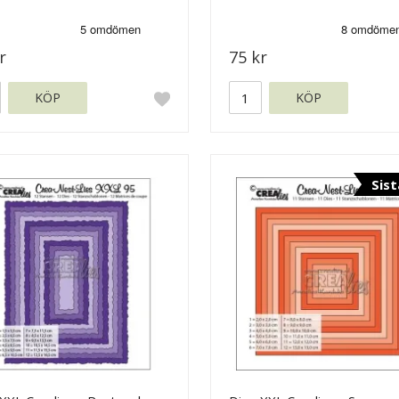
r
75 kr
KÖP
KÖP
Sist