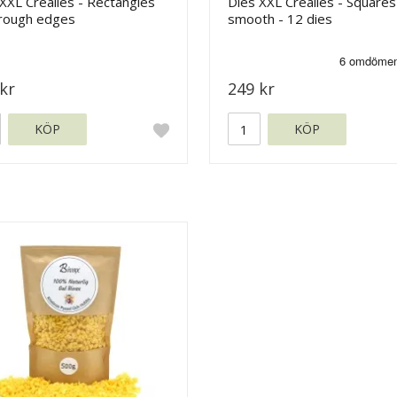
XXL Crealies - Rectangles
Dies XXL Crealies - Squares
 rough edges
smooth - 12 dies
kr
249 kr
KÖP
KÖP