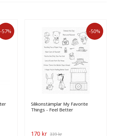
-57%
-50%
ter
Silikonstämplar My Favorite
Things - Feel Better
170 kr
339 kr