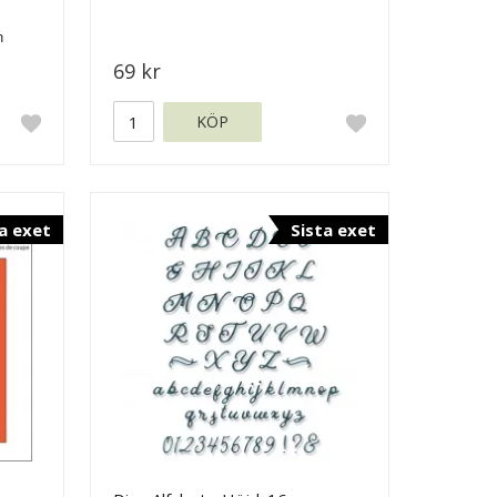
69 kr
KÖP
a exet
Sista exet