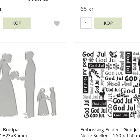
r
65 kr
KÖP
KÖP
- Brudpar -
Embossing Folder - God Jul 
81+23x35mm
Nellie Snellen - 150 x 150 