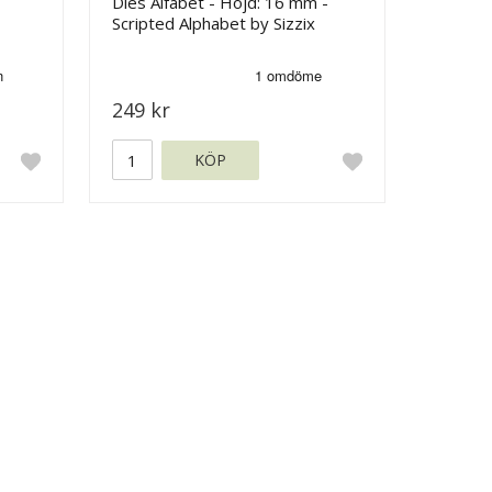
Dies Alfabet - Höjd: 16 mm -
Scripted Alphabet by Sizzix
249 kr
KÖP