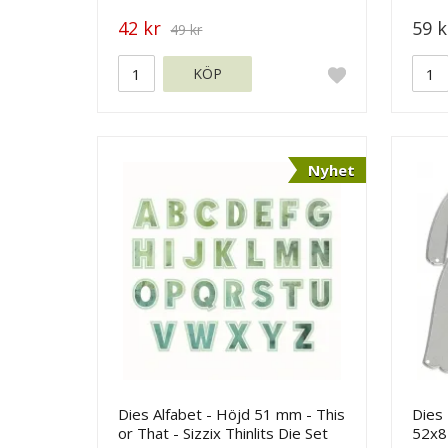
42 kr
59 k
49 kr
KÖP
Nyhet
Dies Alfabet - Höjd 51 mm - This
Dies 
or That - Sizzix Thinlits Die Set
52x