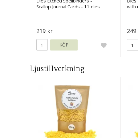
Dies Etched Spellbinders -
Dies 
Scallop Journal Cards - 11 dies
with
219 kr
249 
KÖP
Ljustillverkning