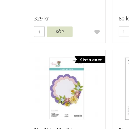
329 kr
80 k
KÖP
Sista exet