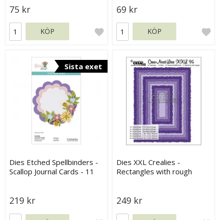
75 kr
69 kr
KÖP
KÖP
Sista exet
Dies Etched Spellbinders -
Dies XXL Crealies -
Scallop Journal Cards - 11
Rectangles with rough
dies
edges
219 kr
249 kr