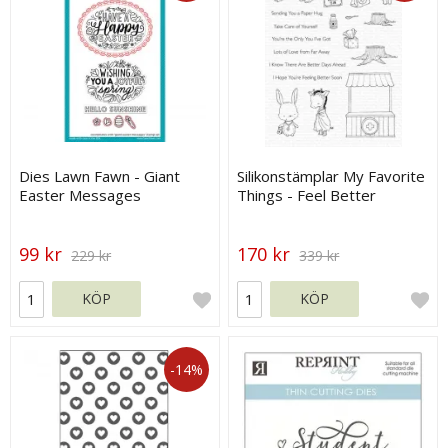
Dies Lawn Fawn - Giant
Silikonstämplar My Favorite
Easter Messages
Things - Feel Better
99 kr
170 kr
229 kr
339 kr
KÖP
KÖP
-14%