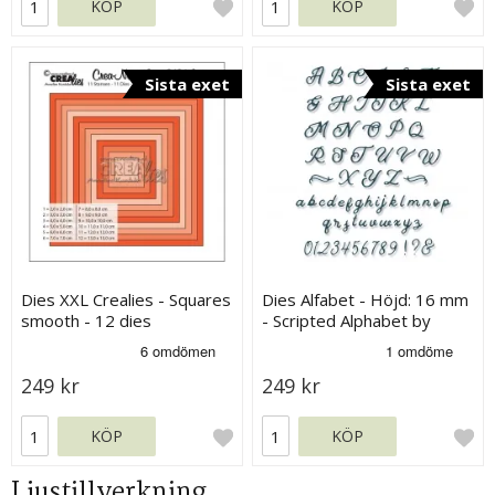
KÖP
KÖP
Sista exet
Sista exet
Dies XXL Crealies - Squares
Dies Alfabet - Höjd: 16 mm
smooth - 12 dies
- Scripted Alphabet by
Sizzix
249 kr
249 kr
KÖP
KÖP
Ljustillverkning