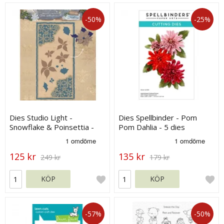
-50%
-25%
Dies Studio Light -
Dies Spellbinder - Pom
Snowflake & Poinsettia -
Pom Dahlia - 5 dies
Vintage Winter
125 kr
135 kr
249 kr
179 kr
KÖP
KÖP
-57%
-50%