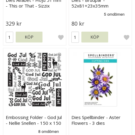
- This or That - Sizzix
52x81+23x35mm
Thinlits Die Set
329 kr
80 kr
KÖP
KÖP
Embossing Folder - God Jul
Dies Spellbinder - Aster
- Nellie Snellen - 150 x 150
Flowers - 3 dies
mm