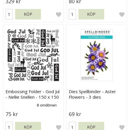
329 kr
80 kr
KÖP
KÖP
Embossing Folder - God Jul
Dies Spellbinder - Aster
- Nellie Snellen - 150 x 150
Flowers - 3 dies
mm
75 kr
69 kr
KÖP
KÖP