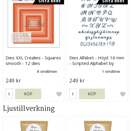
Sista exet
Sista exet
Dies XXL Crealies - Squares
Dies Alfabet - Höjd: 16 mm
smooth - 12 dies
- Scripted Alphabet by
Sizzix
249 kr
249 kr
KÖP
KÖP
Ljustillverkning