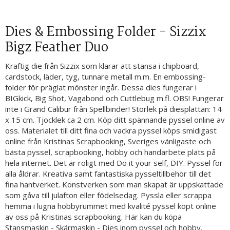
Dies & Embossing Folder - Sizzix
Bigz Feather Duo
Kraftig die från Sizzix som klarar att stansa i chipboard,
cardstock, läder, tyg, tunnare metall m.m. En embossing-
folder för präglat mönster ingår. Dessa dies fungerar i
BIGkick, Big Shot, Vagabond och Cuttlebug m.fl. OBS! Fungerar
inte i Grand Calibur från Spellbinder! Storlek på diesplattan: 14
x 15 cm. Tjocklek ca 2 cm. Köp ditt spännande pyssel online av
oss. Materialet till ditt fina och vackra pyssel köps smidigast
online från Kristinas Scrapbooking, Sveriges vänligaste och
bästa pyssel, scrapbooking, hobby och handarbete plats på
hela internet. Det är roligt med Do it your self, DIY. Pyssel för
alla åldrar. Kreativa samt fantastiska pysseltillbehör till det
fina hantverket. Konstverken som man skapat är uppskattade
som gåva till julafton eller födelsedag. Pyssla eller scrappa
hemma i lugna hobbyrummet med kvalité pyssel köpt online
av oss på Kristinas scrapbooking. Här kan du köpa
Stansmaskin - Skärmaskin - Dies inom pyssel och hobby.