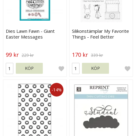
Dies Lawn Fawn - Giant
Silikonstämplar My Favorite
Easter Messages
Things - Feel Better
99 kr
170 kr
229 kr
339 kr
KÖP
KÖP
-14%