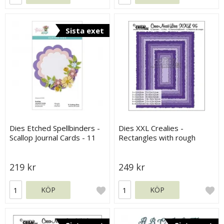
Sista exet
Dies Etched Spellbinders -
Dies XXL Crealies -
Scallop Journal Cards - 11
Rectangles with rough
dies
edges
219 kr
249 kr
KÖP
KÖP