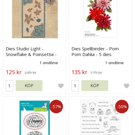
Dies Studio Light -
Dies Spellbinder - Pom
Snowflake & Poinsettia -
Pom Dahlia - 5 dies
Vintage Winter
125 kr
135 kr
249 kr
179 kr
KÖP
KÖP
-57%
-50%