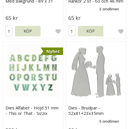
Med Bakgrund - 89 x 31
Rankor 2 st - 63 och 48 mm
mm
65 kr
65 kr
KÖP
KÖP
Nyhet
Dies Alfabet - Höjd 51 mm
Dies - Brudpar -
- This or That - Sizzix
52x81+23x35mm
Thinlits Die Set