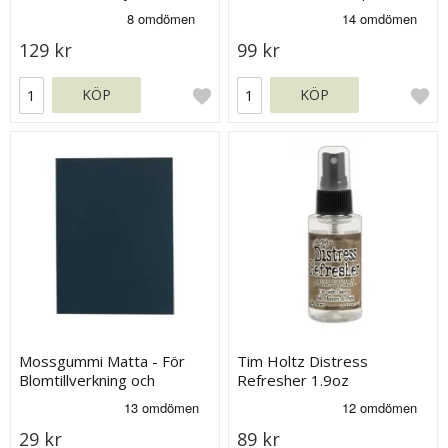
2.25´ Small
129 kr
99 kr
KÖP
KÖP
Mossgummi Matta - För
Tim Holtz Distress
Blomtillverkning och
Refresher 1.9oz
stämpling - 15x20 cm
29 kr
89 kr