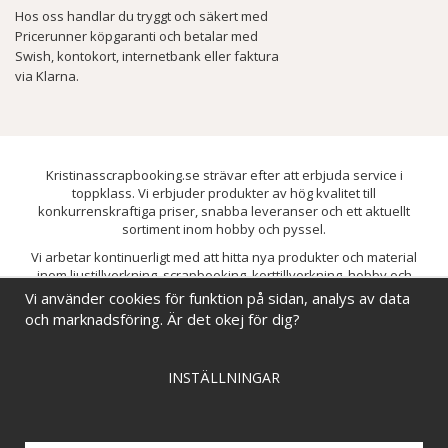
Hos oss handlar du tryggt och säkert med
Pricerunner köpgaranti och betalar med
Swish, kontokort, internetbank eller faktura
via Klarna.
Kristinasscrapbooking.se strävar efter att erbjuda service i
toppklass. Vi erbjuder produkter av hög kvalitet till
konkurrenskraftiga priser, snabba leveranser och ett aktuellt
sortiment inom hobby och pyssel.
Vi arbetar kontinuerligt med att hitta nya produkter och material
inom ljustillverkning, scrapbooking, korttillverkning, hobby och
pyssel. Målet är att bredda sortimentet och löpande förbättra och
Vi använder cookies för funktion på sidan, analys av data
utveckla vårt utbud, så att du alltid kan hitta det du behöver hos oss.
och marknadsföring. Är det okej för dig?
INSTÄLLNINGAR