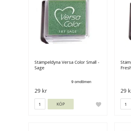
Stämpeldyna Versa Color Small -
Stämp
Sage
Fres
29 kr
29 k
KÖP