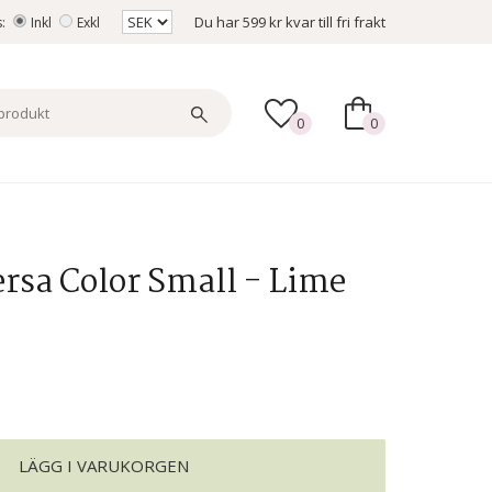
Du har
599 kr
kvar till fri frakt
s:
Inkl
Exkl
0
0
rsa Color Small - Lime
LÄGG I VARUKORGEN