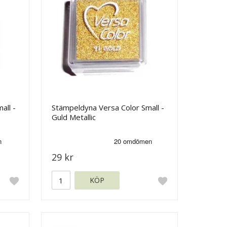
all -
Stämpeldyna Versa Color Small -
Guld Metallic
29 kr
KÖP