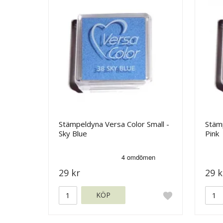
Stämpeldyna Versa Color Small -
Stämp
Sky Blue
Pink
29 kr
29 k
KÖP