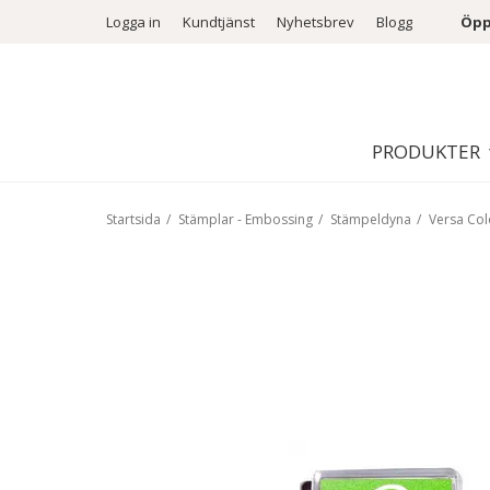
Logga in
Kundtjänst
Nyhetsbrev
Blogg
Öpp
PRODUKTER
Startsida
/
Stämplar - Embossing
/
Stämpeldyna
/
Versa Co