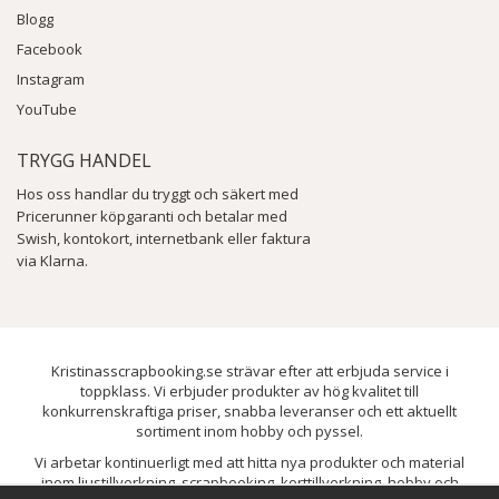
Blogg
Facebook
Instagram
YouTube
TRYGG HANDEL
Hos oss handlar du tryggt och säkert med
Pricerunner köpgaranti och betalar med
Swish, kontokort, internetbank eller faktura
via Klarna.
Kristinasscrapbooking.se strävar efter att erbjuda service i
toppklass. Vi erbjuder produkter av hög kvalitet till
konkurrenskraftiga priser, snabba leveranser och ett aktuellt
sortiment inom hobby och pyssel.
Vi arbetar kontinuerligt med att hitta nya produkter och material
inom ljustillverkning, scrapbooking, korttillverkning, hobby och