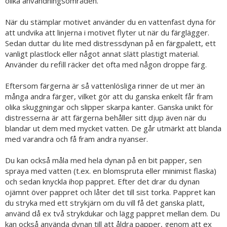
olika användningsområden.
När du stämplar motivet använder du en vattenfast dyna för
att undvika att linjerna i motivet flyter ut när du färglägger.
Sedan duttar du lite med distressdynan på en färgpalett, ett
vanligt plastlock eller något annat slätt plastigt material.
Använder du refill räcker det ofta med någon droppe färg.
Eftersom färgerna är så vattenlösliga rinner de ut mer än
många andra färger, vilket gör att du ganska enkelt får fram
olika skuggningar och slipper skarpa kanter. Ganska unikt för
distresserna är att färgerna behåller sitt djup även när du
blandar ut dem med mycket vatten. De går utmärkt att blanda
med varandra och få fram andra nyanser.
Du kan också måla med hela dynan på en bit papper, sen
spraya med vatten (t.ex. en blomspruta eller minimist flaska)
och sedan knyckla ihop pappret. Efter det drar du dynan
ojämnt över pappret och låter det till sist torka. Pappret kan
du stryka med ett strykjärn om du vill få det ganska platt,
använd då ex två strykdukar och lägg pappret mellan dem. Du
kan också använda dynan till att åldra papper, genom att ex