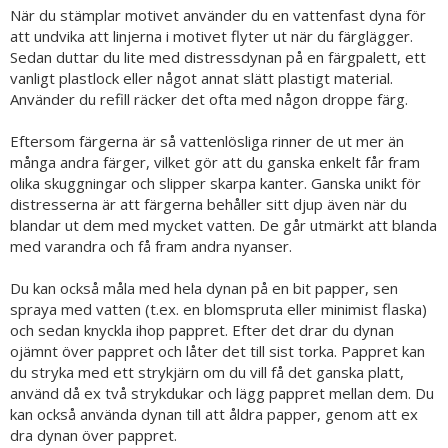
När du stämplar motivet använder du en vattenfast dyna för
att undvika att linjerna i motivet flyter ut när du färglägger.
Sedan duttar du lite med distressdynan på en färgpalett, ett
vanligt plastlock eller något annat slätt plastigt material.
Använder du refill räcker det ofta med någon droppe färg.
Eftersom färgerna är så vattenlösliga rinner de ut mer än
många andra färger, vilket gör att du ganska enkelt får fram
olika skuggningar och slipper skarpa kanter. Ganska unikt för
distresserna är att färgerna behåller sitt djup även när du
blandar ut dem med mycket vatten. De går utmärkt att blanda
med varandra och få fram andra nyanser.
Du kan också måla med hela dynan på en bit papper, sen
spraya med vatten (t.ex. en blomspruta eller minimist flaska)
och sedan knyckla ihop pappret. Efter det drar du dynan
ojämnt över pappret och låter det till sist torka. Pappret kan
du stryka med ett strykjärn om du vill få det ganska platt,
använd då ex två strykdukar och lägg pappret mellan dem. Du
kan också använda dynan till att åldra papper, genom att ex
dra dynan över pappret.