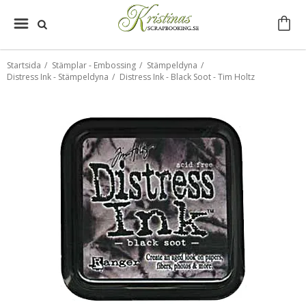
Startsida
/
Stämplar - Embossing
/
Stämpeldyna
/
Distress Ink - Stämpeldyna
/
Distress Ink - Black Soot - Tim Holtz