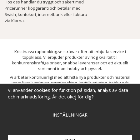
Hos oss handlar du tryggt och säkert med
Pricerunner köpgaranti och betalar med
Swish, kontokort, internetbank eller faktura
via Klarna.
Kristinasscrapbooking.se strävar efter att erbjuda service i
toppklass. Vi erbjuder produkter av hög kvalitet till
konkurrenskraftiga priser, snabba leveranser och ett aktuellt
sortiment inom hobby och pyssel.
Vi arbetar kontinuerligt med att hitta nya produkter och material
inom ljustillverkning, scrapbooking, korttillverkning, hobby och
pyssel. Målet är att bredda sortimentet och löpande förbättra och
Vi använder cookies för funktion på sidan, analys av data
utveckla vårt utbud, så att du alltid kan hitta det du behöver hos oss.
och marknadsföring. Är det okej för dig?
INSTÄLLNINGAR