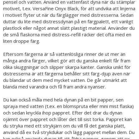
pensel och vatten. Använd en vattenfast dyna när du stämplar
motivet, t.ex. VersaFine Onyx Black, för att undvika att linjerna
i motivet flyter ut när du färglägger med distresserna. Sedan
duttar du lite med distressdynan på en färgpalett, ett vanligt
plastlock eller något annat slätt plastigt material. Använder du
de små flaskorna med distress-refill räcker det ofta med en
liten droppe färg.
Eftersom färgerna är så vattenlösliga rinner de ut mer än
många andra färger, vilket gör att du ganska enkelt får fram
olika skuggningar och slipper skarpa kanter. Ganska unikt för
distresserna är att färgerna behåller sitt färg-djup även när
du blandar ut dem med mycket vatten. De går utmärkt att
blanda med varandra och få fram andra nyanser.
Du kan också måla med hela dynan på en bit papper, sen
spraya med vatten (t.ex. en blomspruta eller mini mist flaska)
och sedan knyckla ihop pappret. Efter det drar du dynan
ojämnt över pappret och låter det till sist torka. Pappret kan
du stryka med ett strykjärn om du vill få det ganska platt,
använd då ex två strykdukar och lägg pappret mellan dem. Du
kan också använda dynan till att åldra papper, genom att ex