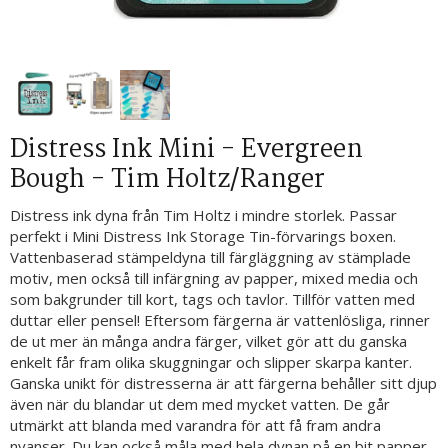
Distress Ink Mini - Evergreen
Bough - Tim Holtz/Ranger
Distress ink dyna från Tim Holtz i mindre storlek. Passar
perfekt i Mini Distress Ink Storage Tin-förvarings boxen.
Vattenbaserad stämpeldyna till färgläggning av stämplade
motiv, men också till infärgning av papper, mixed media och
som bakgrunder till kort, tags och tavlor. Tillför vatten med
duttar eller pensel! Eftersom färgerna är vattenlösliga, rinner
de ut mer än många andra färger, vilket gör att du ganska
enkelt får fram olika skuggningar och slipper skarpa kanter.
Ganska unikt för distresserna är att färgerna behåller sitt djup
även när du blandar ut dem med mycket vatten. De går
utmärkt att blanda med varandra för att få fram andra
nyanser. Du kan också måla med hela dynan på en bit papper,