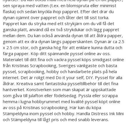
sen spraya med vatten (t.ex. en blomspruta eller minimist
flaska) och sedan knyckla ihop pappret. Efter det drar du
dynan ojämnt över pappret och låter det till sist torka.
Pappret kan du stryka med ett strykjärn om du vill få det
ganska platt, använd då ex två strykdukar och lägg pappret
mellan dem. Du kan också använda dynan till att åldra papper,
genom att ex dra dynan längs papperskanten. Dynan är ca 2.5
x 2.5 cm stor, och ganska hög för att enklare kunna dutta och
färga papper. Köp ditt spännande pyssel online av oss.
Materialet till ditt fina och vackra pyssel köps smidigast online
från Kristinas Scrapbooking, Sveriges vänligaste och bästa
pyssel, scrapbooking, hobby och handarbete plats på hela
internet. Det är roligt med Do it your self, DIY. Pyssel för alla
åldrar. Kreativa samt fantastiska pysseltillbehör till det fina
hantverket. Konstverken som man skapat är uppskattade
som gåva till julafton eller födelsedag. Pyssla eller scrappa
hemma i lugna hobbyrummet med kvalité pyssel köpt online
av oss på Kristinas scrapbooking. Här kan du köpa
Stämpeldyna inom pyssel och hobby. Handla Distress Ink Mini
och Stämpeldyna till lågt pris och med snabb leverans.