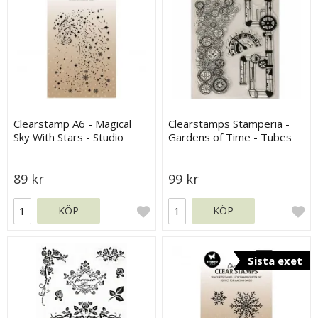
Clearstamp A6 - Magical
Clearstamps Stamperia -
Sky With Stars - Studio
Gardens of Time - Tubes
Light
and Clocks
89 kr
99 kr
KÖP
KÖP
Sista exet