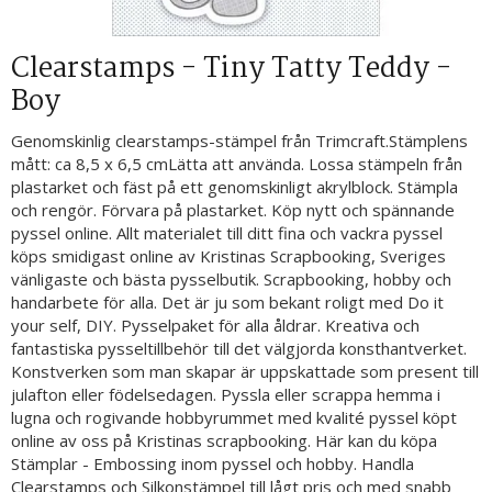
Clearstamps - Tiny Tatty Teddy -
Boy
Genomskinlig clearstamps-stämpel från Trimcraft.Stämplens
mått: ca 8,5 x 6,5 cmLätta att använda. Lossa stämpeln från
plastarket och fäst på ett genomskinligt akrylblock. Stämpla
och rengör. Förvara på plastarket. Köp nytt och spännande
pyssel online. Allt materialet till ditt fina och vackra pyssel
köps smidigast online av Kristinas Scrapbooking, Sveriges
vänligaste och bästa pysselbutik. Scrapbooking, hobby och
handarbete för alla. Det är ju som bekant roligt med Do it
your self, DIY. Pysselpaket för alla åldrar. Kreativa och
fantastiska pysseltillbehör till det välgjorda konsthantverket.
Konstverken som man skapar är uppskattade som present till
julafton eller födelsedagen. Pyssla eller scrappa hemma i
lugna och rogivande hobbyrummet med kvalité pyssel köpt
online av oss på Kristinas scrapbooking. Här kan du köpa
Stämplar - Embossing inom pyssel och hobby. Handla
Clearstamps och Silkonstämpel till lågt pris och med snabb