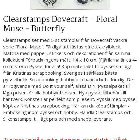
Clearstamps Dovecraft - Floral
Muse - Butterfly
Clearstamps set med 5 st stämplar från Dovecraft vackra
serie ”Floral Muse”. Färdiga att fästas på ett akrylblock.
Matcha med papper, stickers och dekorationer från samma
kollektion! Förpackningens mått: 14 x 10 cm. (Fjärilarna är ca 4-
6 cm stora) Pyssel för alla! Köp materialet till pyssel smidigt
från Kristinas scrapbooking, Sveriges i särklass bästa
pysselbutik. Scrapbooking, hobby och handarbete för dig. Det
är rogivande med Do it your self, alltså DIY. Pysselpaket till
låga priser för alla hobbyintressen. Nya pysseltillbehör till
hantverk. Konsten är perfekt som present. Pyssla med pyssel
köpt av Kristinas scrapbooking. Här kan du köpa Stämplar -
Embossing inom pyssel och hobby. Handla Clearstamps och
Silkonstämpel till lågt pris och med snabb leverans.