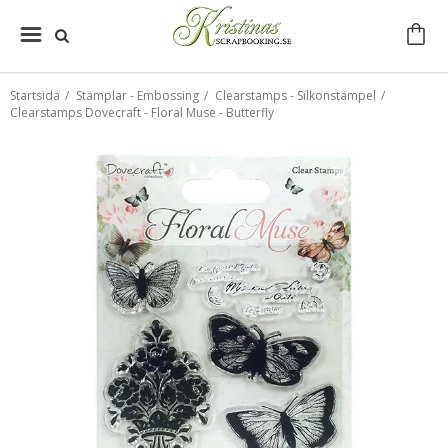
Startsida
/
Stämplar - Embossing
/
Clearstamps - Silkonstämpel
/
Clearstamps Dovecraft - Floral Muse - Butterfly