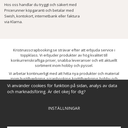
Hos oss handlar du tryggt och säkert med
Pricerunner köpgaranti och betalar med
Swish, kontokort, internetbank eller faktura
via Klarna.
Kristinasscrapbooking.se strävar efter att erbjuda service i
toppklass. Vi erbjuder produkter av hög kvalitet till
konkurrenskraftiga priser, snabba leveranser och ett aktuellt
sortiment inom hobby och pyssel.
Vi arbetar kontinuerligt med att hitta nya produkter och material
inom ljustillverkning, scrapbooking, korttillverkning, hobby och
pyssel. Målet är att bredda sortimentet och löpande förbättra och
Vi använder cookies för funktion på sidan, analys av data
utveckla vårt utbud, så att du alltid kan hitta det du behöver hos oss.
och marknadsföring. Är det okej för dig?
INSTÄLLNINGAR