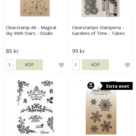
Clearstamp A6 - Magical
Clearstamps Stamperia -
Sky With Stars - Studio
Gardens of Time - Tubes
Light
and Clocks
89 kr
99 kr
KÖP
KÖP
Sista exet