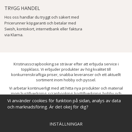
TRYGG HANDEL
Hos oss handlar du tryggt och säkert med
Pricerunner köpgaranti och betalar med
Swish, kontokort, internetbank eller faktura
via Klarna.
Kristinasscrapbooking.se strävar efter att erbjuda service i
toppklass. Vi erbjuder produkter av hög kvalitet till
konkurrenskraftiga priser, snabba leveranser och ett aktuellt
sortiment inom hobby och pyssel.
Vi arbetar kontinuerligt med att hitta nya produkter och material
inom ljustillverkning, scrapbooking, korttillverkning, hobby och
pyssel. Målet är att bredda sortimentet och löpande förbättra och
Vi använder cookies för funktion på sidan, analys av data
utveckla vårt utbud, så att du alltid kan hitta det du behöver hos oss.
och marknadsföring. Är det okej för dig?
INSTÄLLNINGAR