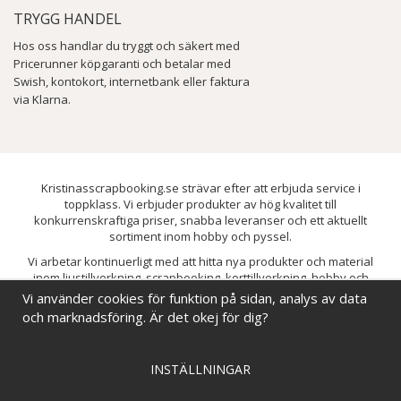
TRYGG HANDEL
Hos oss handlar du tryggt och säkert med
Pricerunner köpgaranti och betalar med
Swish, kontokort, internetbank eller faktura
via Klarna.
Kristinasscrapbooking.se strävar efter att erbjuda service i
toppklass. Vi erbjuder produkter av hög kvalitet till
konkurrenskraftiga priser, snabba leveranser och ett aktuellt
sortiment inom hobby och pyssel.
Vi arbetar kontinuerligt med att hitta nya produkter och material
inom ljustillverkning, scrapbooking, korttillverkning, hobby och
pyssel. Målet är att bredda sortimentet och löpande förbättra och
Vi använder cookies för funktion på sidan, analys av data
utveckla vårt utbud, så att du alltid kan hitta det du behöver hos oss.
och marknadsföring. Är det okej för dig?
INSTÄLLNINGAR