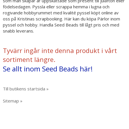
som man skapar är uppskattade som present till julafton eller
födelsedagen. Pyssla eller scrappa hemma i lugna och
rogivande hobbyrummet med kvalité pyssel köpt online av
oss på Kristinas scrapbooking. Här kan du köpa Pärlor inom
pyssel och hobby. Handla Seed Beads till lågt pris och med
snabb leverans.
Tyvärr ingår inte denna produkt i vårt
sortiment längre.
Se allt inom Seed Beads här!
Till butikens startsida »
Sitemap »