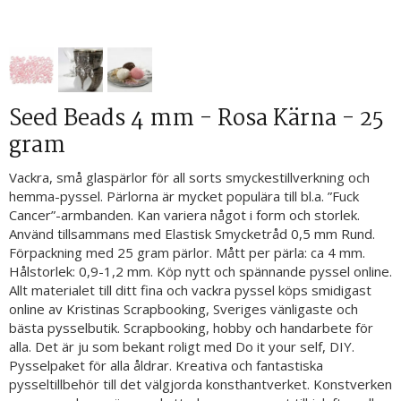
Seed Beads 4 mm - Rosa Kärna - 25
gram
Vackra, små glaspärlor för all sorts smyckestillverkning och
hemma-pyssel. Pärlorna är mycket populära till bl.a. ”Fuck
Cancer”-armbanden. Kan variera något i form och storlek.
Använd tillsammans med Elastisk Smycketråd 0,5 mm Rund.
Förpackning med 25 gram pärlor. Mått per pärla: ca 4 mm.
Hålstorlek: 0,9-1,2 mm. Köp nytt och spännande pyssel online.
Allt materialet till ditt fina och vackra pyssel köps smidigast
online av Kristinas Scrapbooking, Sveriges vänligaste och
bästa pysselbutik. Scrapbooking, hobby och handarbete för
alla. Det är ju som bekant roligt med Do it your self, DIY.
Pysselpaket för alla åldrar. Kreativa och fantastiska
pysseltillbehör till det välgjorda konsthantverket. Konstverken