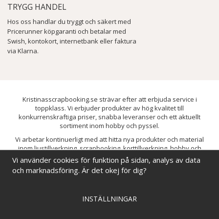
TRYGG HANDEL
Hos oss handlar du tryggt och säkert med
Pricerunner köpgaranti och betalar med
Swish, kontokort, internetbank eller faktura
via Klarna.
Kristinasscrapbooking.se strävar efter att erbjuda service i
toppklass. Vi erbjuder produkter av hög kvalitet till
konkurrenskraftiga priser, snabba leveranser och ett aktuellt
sortiment inom hobby och pyssel.
Vi arbetar kontinuerligt med att hitta nya produkter och material
inom ljustillverkning, scrapbooking, korttillverkning, hobby och
pyssel. Målet är att bredda sortimentet och löpande förbättra och
Vi använder cookies för funktion på sidan, analys av data
utveckla vårt utbud, så att du alltid kan hitta det du behöver hos oss.
och marknadsföring. Är det okej för dig?
INSTÄLLNINGAR