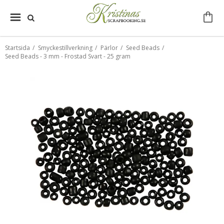
Startsida
/
Smyckestillverkning
/
Pärlor
/
Seed Beads
/
Seed Beads - 3 mm - Frostad Svart - 25 gram