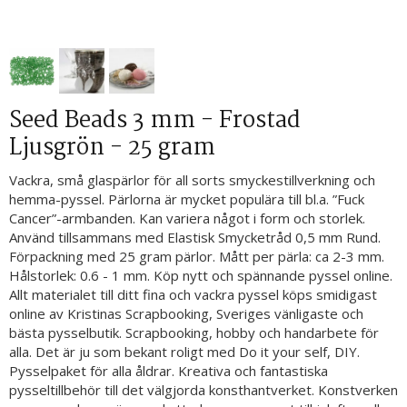
Seed Beads 3 mm - Frostad
Ljusgrön - 25 gram
Vackra, små glaspärlor för all sorts smyckestillverkning och
hemma-pyssel. Pärlorna är mycket populära till bl.a. ”Fuck
Cancer”-armbanden. Kan variera något i form och storlek.
Använd tillsammans med Elastisk Smycketråd 0,5 mm Rund.
Förpackning med 25 gram pärlor. Mått per pärla: ca 2-3 mm.
Hålstorlek: 0.6 - 1 mm. Köp nytt och spännande pyssel online.
Allt materialet till ditt fina och vackra pyssel köps smidigast
online av Kristinas Scrapbooking, Sveriges vänligaste och
bästa pysselbutik. Scrapbooking, hobby och handarbete för
alla. Det är ju som bekant roligt med Do it your self, DIY.
Pysselpaket för alla åldrar. Kreativa och fantastiska
pysseltillbehör till det välgjorda konsthantverket. Konstverken