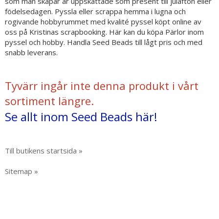
som man skapar är uppskattade som present till julafton eller
födelsedagen. Pyssla eller scrappa hemma i lugna och
rogivande hobbyrummet med kvalité pyssel köpt online av
oss på Kristinas scrapbooking. Här kan du köpa Pärlor inom
pyssel och hobby. Handla Seed Beads till lågt pris och med
snabb leverans.
Tyvärr ingår inte denna produkt i vårt
sortiment längre.
Se allt inom Seed Beads här!
Till butikens startsida »
Sitemap »