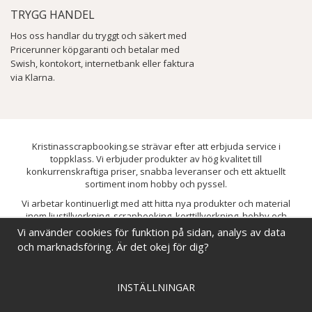
TRYGG HANDEL
Hos oss handlar du tryggt och säkert med
Pricerunner köpgaranti och betalar med
Swish, kontokort, internetbank eller faktura
via Klarna.
Kristinasscrapbooking.se strävar efter att erbjuda service i
toppklass. Vi erbjuder produkter av hög kvalitet till
konkurrenskraftiga priser, snabba leveranser och ett aktuellt
sortiment inom hobby och pyssel.
Vi arbetar kontinuerligt med att hitta nya produkter och material
inom ljustillverkning, scrapbooking, korttillverkning, hobby och
pyssel. Målet är att bredda sortimentet och löpande förbättra och
Vi använder cookies för funktion på sidan, analys av data
utveckla vårt utbud, så att du alltid kan hitta det du behöver hos oss.
och marknadsföring. Är det okej för dig?
INSTÄLLNINGAR