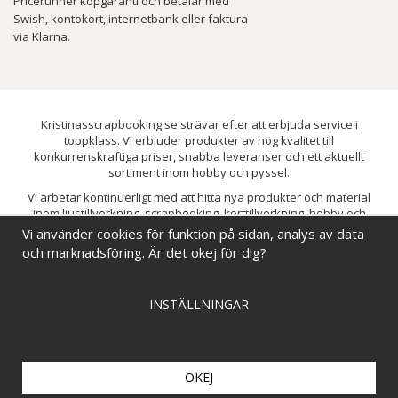
Pricerunner köpgaranti och betalar med
Swish, kontokort, internetbank eller faktura
via Klarna.
Kristinasscrapbooking.se strävar efter att erbjuda service i
toppklass. Vi erbjuder produkter av hög kvalitet till
konkurrenskraftiga priser, snabba leveranser och ett aktuellt
sortiment inom hobby och pyssel.
Vi arbetar kontinuerligt med att hitta nya produkter och material
inom ljustillverkning, scrapbooking, korttillverkning, hobby och
pyssel. Målet är att bredda sortimentet och löpande förbättra och
Vi använder cookies för funktion på sidan, analys av data
utveckla vårt utbud, så att du alltid kan hitta det du behöver hos oss.
och marknadsföring. Är det okej för dig?
INSTÄLLNINGAR
OKEJ