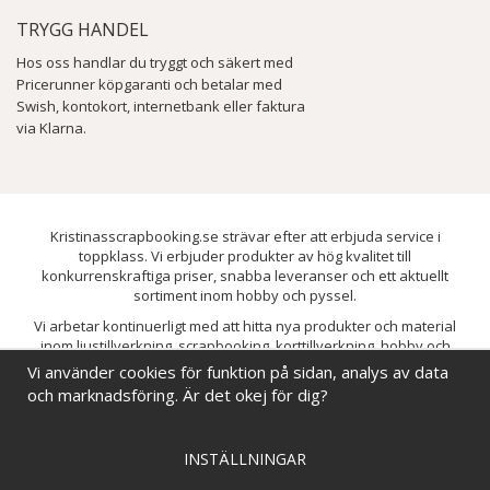
TRYGG HANDEL
Hos oss handlar du tryggt och säkert med
Pricerunner köpgaranti och betalar med
Swish, kontokort, internetbank eller faktura
via Klarna.
Kristinasscrapbooking.se strävar efter att erbjuda service i
toppklass. Vi erbjuder produkter av hög kvalitet till
konkurrenskraftiga priser, snabba leveranser och ett aktuellt
sortiment inom hobby och pyssel.
Vi arbetar kontinuerligt med att hitta nya produkter och material
inom ljustillverkning, scrapbooking, korttillverkning, hobby och
pyssel. Målet är att bredda sortimentet och löpande förbättra och
Vi använder cookies för funktion på sidan, analys av data
utveckla vårt utbud, så att du alltid kan hitta det du behöver hos oss.
och marknadsföring. Är det okej för dig?
INSTÄLLNINGAR