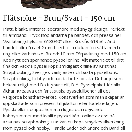
Flätsnöre - Brun/Svart - 150 cm
Platt, blankt, imiterat lädersnöre med snygg design. Perfekt
till armband. Tryck ihop ändarna på bandet, och pressa ner i
”Avslutningshylsa nr 613040” eller ”Kroklås 61356”. Änd-
bandet blir då ca 4.2 mm brett, och du kan fortsätta med o-
ring eller karbinhake. Bredd: 10 mm Förpackning med 150 cm.
Köp nytt och spännande pyssel online. Allt materialet till ditt
fina och vackra pyssel köps smidigast online av Kristinas
Scrapbooking, Sveriges vänligaste och bästa pysselbutik.
Scrapbooking, hobby och handarbete för alla. Det är ju som
bekant roligt med Do it your self, DIY. Pysselpaket för alla
åldrar. Kreativa och fantastiska pysseltillbehör till det
välgjorda konsthantverket. Konstverken som man skapar är
uppskattade som present till julafton eller födelsedagen.
Pyssla eller scrappa hemma i lugna och rogivande
hobbyrummet med kvalité pyssel köpt online av oss på
Kristinas scrapbooking. Här kan du köpa Smyckestillverkning
inom pyssel och hobby. Handla Läder och Snöre och Band till