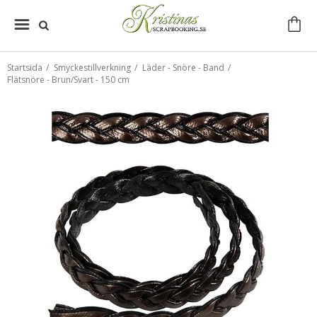
Startsida
/
Smyckestillverkning
/
Läder - Snöre - Band
/
Flätsnöre - Brun/Svart - 150 cm