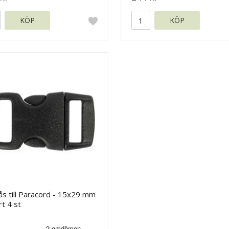
KÖP
KÖP
lås till Paracord - 15x29 mm
rt 4 st