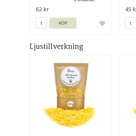
62 kr
45 k
KÖP
Ljustillverkning