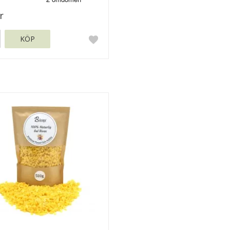
r
KÖP