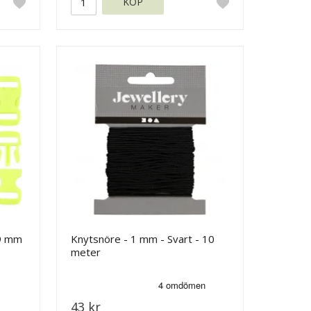
KÖP
29 mm
Knytsnöre - 1 mm - Svart - 10
meter
43 kr