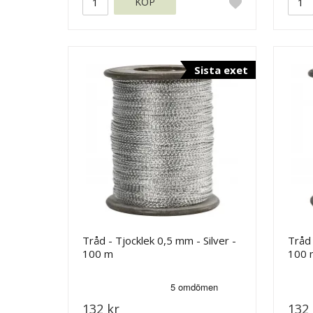
KÖP
Sista exet
Tråd - Tjocklek 0,5 mm - Silver -
Tråd 
100 m
100 
132 kr
132 