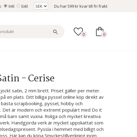
Du har
599 kr
kvar till fri frakt
s:
Inkl
Exkl
0
0
atin - Cerise
jockt satin, 2 mm brett. Priset gäller per meter.
e på en plats. Ditt billiga pyssel online köp direkt av
s bästa scrapbooking, pyssel, hobby och
t. Det är modern och extremt populärt med Do it
h små barn samt vuxna. Roliga och mycket kreativa
antverk. Handgjorda verk är mycket uppskattat som
ödelsedagspresent. Pyssla i hemmet med billigt och
n oss. Här kan du köpa Smyckestillverkning inom