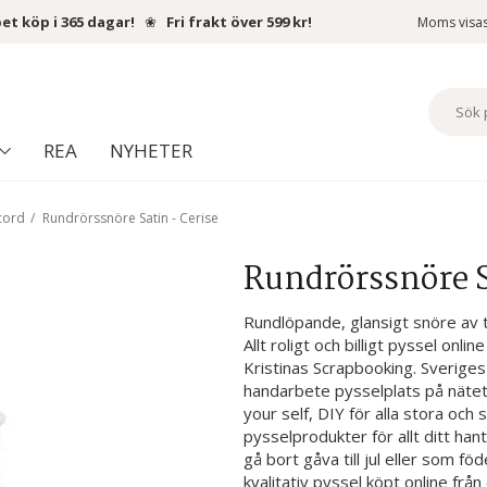
et köp i 365 dagar!
❀
Fri frakt över 599 kr!
Moms visa
REA
NYHETER
cord
/
Rundrörssnöre Satin - Cerise
Rundrörssnöre S
Rundlöpande, glansigt snöre av t
Allt roligt och billigt pyssel onlin
Kristinas Scrapbooking. Sverige
handarbete pysselplats på näte
your self, DIY för alla stora oc
pysselprodukter för allt ditt h
gå bort gåva till jul eller som f
kvalitativ pyssel köpt online frå