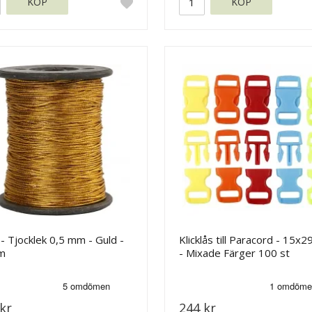
KÖP
KÖP
- Tjocklek 0,5 mm - Guld -
Klicklås till Paracord - 15x
m
- Mixade Färger 100 st
kr
244 kr