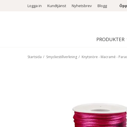
Logga in
Kundtjänst
Nyhetsbrev
Blogg
Öpp
PRODUKTER
Startsida
/
Smyckestillverkning
/
Knytsnöre - Macramé - Para