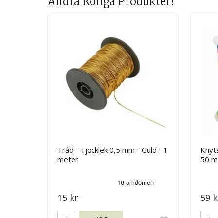
Andra Roliga Produkter!
Tråd - Tjocklek 0,5 mm - Guld - 1
Knyt
meter
50 m
15 kr
59 k