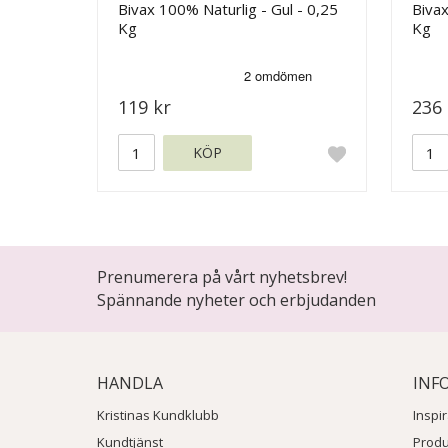
Bivax 100% Naturlig - Gul - 0,25
Bivax
Kg
Kg
119 kr
236 
KÖP
Prenumerera på vårt nyhetsbrev!
Spännande nyheter och erbjudanden
HANDLA
INF
Kristinas Kundklubb
Inspi
Kundtjänst
Prod