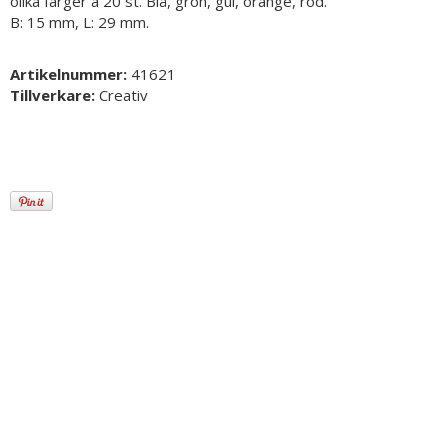
olika färger à 20 st. Blå, grön, gul, orange, röd.
B: 15 mm, L: 29 mm.
Artikelnummer:
41621
Tillverkare:
Creativ