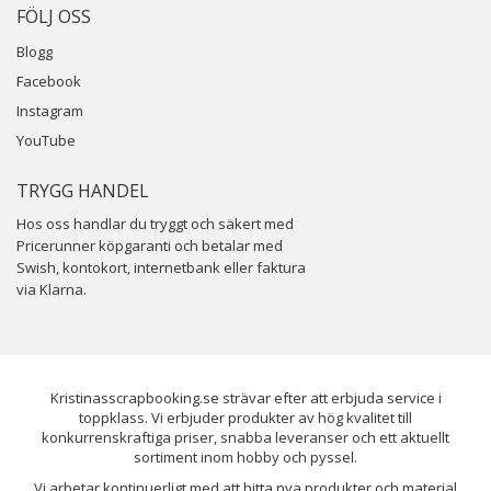
FÖLJ OSS
Blogg
Facebook
Instagram
YouTube
TRYGG HANDEL
Hos oss handlar du tryggt och säkert med
Pricerunner köpgaranti och betalar med
Swish, kontokort, internetbank eller faktura
via Klarna.
Kristinasscrapbooking.se strävar efter att erbjuda service i
toppklass. Vi erbjuder produkter av hög kvalitet till
konkurrenskraftiga priser, snabba leveranser och ett aktuellt
sortiment inom hobby och pyssel.
Vi arbetar kontinuerligt med att hitta nya produkter och material