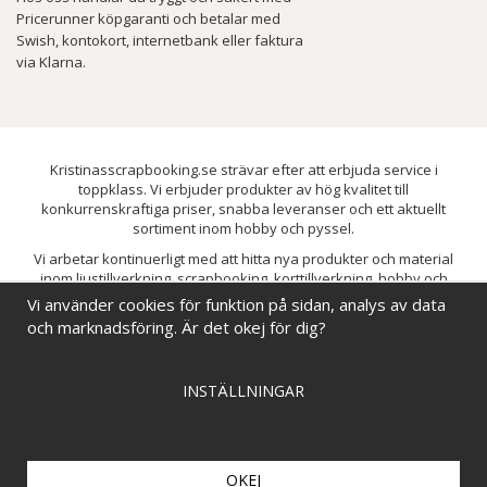
Pricerunner köpgaranti och betalar med
Swish, kontokort, internetbank eller faktura
via Klarna.
Kristinasscrapbooking.se strävar efter att erbjuda service i
toppklass. Vi erbjuder produkter av hög kvalitet till
konkurrenskraftiga priser, snabba leveranser och ett aktuellt
sortiment inom hobby och pyssel.
Vi arbetar kontinuerligt med att hitta nya produkter och material
inom ljustillverkning, scrapbooking, korttillverkning, hobby och
pyssel. Målet är att bredda sortimentet och löpande förbättra och
Vi använder cookies för funktion på sidan, analys av data
utveckla vårt utbud, så att du alltid kan hitta det du behöver hos oss.
och marknadsföring. Är det okej för dig?
INSTÄLLNINGAR
OKEJ