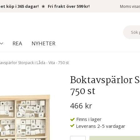
et köp i 365 dagar!
❀
Fri frakt över 599 kr!
Moms visa
REA
NYHETER
avspärlor Storpack i Låda - Vita - 750 st
Boktavspärlor St
750 st
466 kr
Finns i lager
Leverans 2-5 vardagar