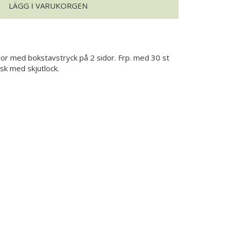
LÄGG I VARUKORGEN
lor med bokstavstryck på 2 sidor. Frp. med 30 st
 ask med skjutlock.