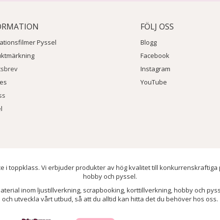
ORMATION
FÖLJ OSS
rationsfilmer Pyssel
Blogg
uktmärkning
Facebook
tsbrev
Instagram
ies
YouTube
ss
l
e i toppklass. Vi erbjuder produkter av hög kvalitet till konkurrenskraftiga
hobby och pyssel.
aterial inom ljustillverkning, scrapbooking, korttillverkning, hobby och py
och utveckla vårt utbud, så att du alltid kan hitta det du behöver hos oss.