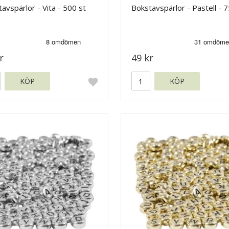
avspärlor - Vita - 500 st
Bokstavspärlor - Pastell - 7
r
49 kr
KÖP
KÖP