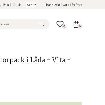
Du har
599 kr
kvar till fri frakt
s:
Inkl
Exkl
0
0
orpack i Låda - Vita -