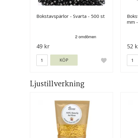
Bokstavspärlor - Svarta - 500 st
Bokst
mm - 
49 kr
52 k
KÖP
Ljustillverkning