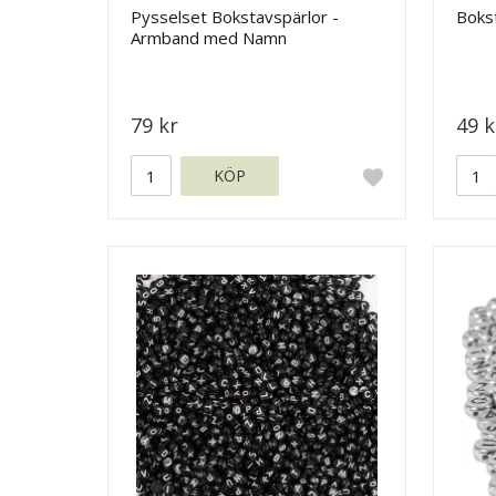
Pysselset Bokstavspärlor -
Bokst
Armband med Namn
79 kr
49 k
KÖP