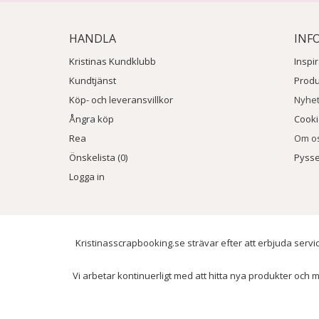
HANDLA
INF
Kristinas Kundklubb
Inspi
Kundtjänst
Prod
Köp- och leveransvillkor
Nyhe
Ångra köp
Cook
Rea
Om o
Önskelista (0)
Pysse
Logga in
Kristinasscrapbooking.se strävar efter att erbjuda servic
Vi arbetar kontinuerligt med att hitta nya produkter och m