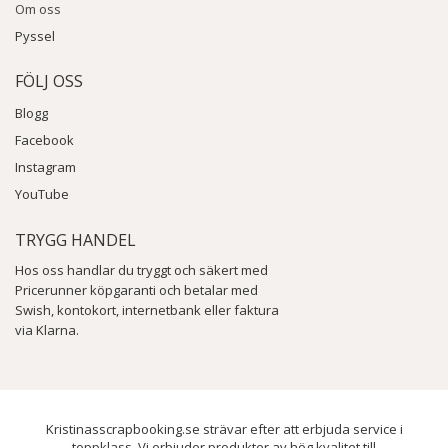
Om oss
Pyssel
FÖLJ OSS
Blogg
Facebook
Instagram
YouTube
TRYGG HANDEL
Hos oss handlar du tryggt och säkert med
Pricerunner köpgaranti och betalar med
Swish, kontokort, internetbank eller faktura
via Klarna.
Kristinasscrapbooking.se strävar efter att erbjuda service i
toppklass. Vi erbjuder produkter av hög kvalitet till