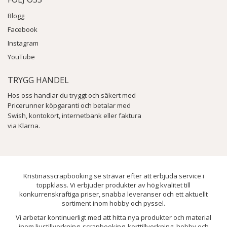
Blogg
Facebook
Instagram
YouTube
TRYGG HANDEL
Hos oss handlar du tryggt och säkert med
Pricerunner köpgaranti och betalar med
Swish, kontokort, internetbank eller faktura
via Klarna.
Kristinasscrapbooking.se strävar efter att erbjuda service i
toppklass. Vi erbjuder produkter av hög kvalitet till
konkurrenskraftiga priser, snabba leveranser och ett aktuellt
sortiment inom hobby och pyssel.
Vi arbetar kontinuerligt med att hitta nya produkter och material
inom ljustillverkning, scrapbooking, korttillverkning, hobby och