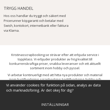
TRYGG HANDEL
Hos oss handlar du tryggt och säkert med
Pricerunner köpgaranti och betalar med
Swish, kontokort, internetbank eller faktura
via Klarna.
Kristinasscrapbooking.se strävar efter att erbjuda service i
toppklass. Vi erbjuder produkter av hög kvalitet till
konkurrenskraftiga priser, snabba leveranser och ett aktuellt
sortiment inom hobby och pyssel.
Vi arbetar kontinuerligt med att hitta nya produkter och material
inom ljustillverkning, scrapbooking, korttillverkning, hobby och
pyssel. Målet är att bredda sortimentet och löpande förbättra och
Vi använder cookies för funktion på sidan, analys av data
utveckla vårt utbud, så att du alltid kan hitta det du behöver hos oss.
och marknadsföring. Är det okej för dig?
INSTÄLLNINGAR