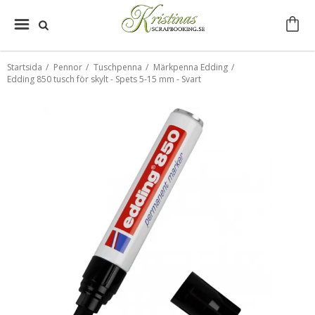
Startsida
/
Pennor
/
Tuschpenna
/
Märkpenna Edding
/
Edding 850 tusch för skylt - Spets 5-15 mm - Svart