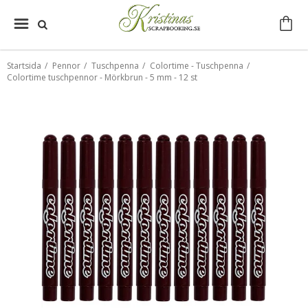
Startsida
/
Pennor
/
Tuschpenna
/
Colortime - Tuschpenna
/
Colortime tuschpennor - Mörkbrun - 5 mm - 12 st