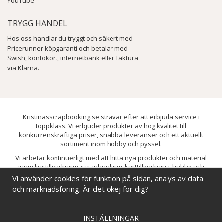
YouTube
TRYGG HANDEL
Hos oss handlar du tryggt och säkert med
Pricerunner köpgaranti och betalar med
Swish, kontokort, internetbank eller faktura
via Klarna.
Kristinasscrapbooking.se strävar efter att erbjuda service i
toppklass. Vi erbjuder produkter av hög kvalitet till
konkurrenskraftiga priser, snabba leveranser och ett aktuellt
sortiment inom hobby och pyssel.
Vi arbetar kontinuerligt med att hitta nya produkter och material
inom ljustillverkning, scrapbooking, korttillverkning, hobby och
pyssel. Målet är att bredda sortimentet och löpande förbättra och
Vi använder cookies för funktion på sidan, analys av data
utveckla vårt utbud, så att du alltid kan hitta det du behöver hos oss.
och marknadsföring. Är det okej för dig?
INSTÄLLNINGAR