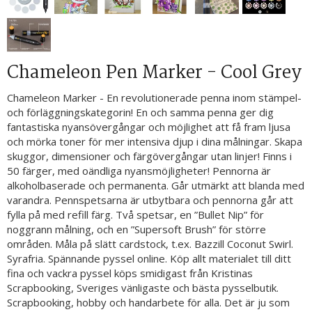
Chameleon Pen Marker - Cool Grey
Chameleon Marker - En revolutionerade penna inom stämpel-
och förläggningskategorin! En och samma penna ger dig
fantastiska nyansövergångar och möjlighet att få fram ljusa
och mörka toner för mer intensiva djup i dina målningar. Skapa
skuggor, dimensioner och färgövergångar utan linjer! Finns i
50 färger, med oändliga nyansmöjligheter! Pennorna är
alkoholbaserade och permanenta. Går utmärkt att blanda med
varandra. Pennspetsarna är utbytbara och pennorna går att
fylla på med refill färg. Två spetsar, en ”Bullet Nip” för
noggrann målning, och en ”Supersoft Brush” för större
områden. Måla på slätt cardstock, t.ex. Bazzill Coconut Swirl.
Syrafria. Spännande pyssel online. Köp allt materialet till ditt
fina och vackra pyssel köps smidigast från Kristinas
Scrapbooking, Sveriges vänligaste och bästa pysselbutik.
Scrapbooking, hobby och handarbete för alla. Det är ju som