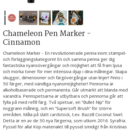
Chameleon Pen Marker -
Cinnamon
Chameleon Marker - En revolutionerade penna inom stämpel-
och förläggningskategorin! En och samma penna ger dig
fantastiska nyansövergångar och möjlighet att få fram ljusa
och mörka toner för mer intensiva djup i dina målningar. Skapa
skuggor, dimensioner och färgövergångar utan linjer! Finns i
50 färger, med oändliga nyansmöjligheter! Pennorna är
alkoholbaserade och permanenta. Går utmärkt att blanda med
varandra. Pennspetsarna är utbytbara och pennorna går att
fylla på med refill färg. Två spetsar, en ”Bullet Nip” för
noggrann målning, och en ”Supersoft Brush” för större
områden. Måla på slätt cardstock, t.ex. Bazzill Coconut Swirl.
Detta är en av de 30 nya färgerna, som utkom 2016. Syrafria.
Pyssel för alla! Köp materialet till pyssel smidigt från Kristinas