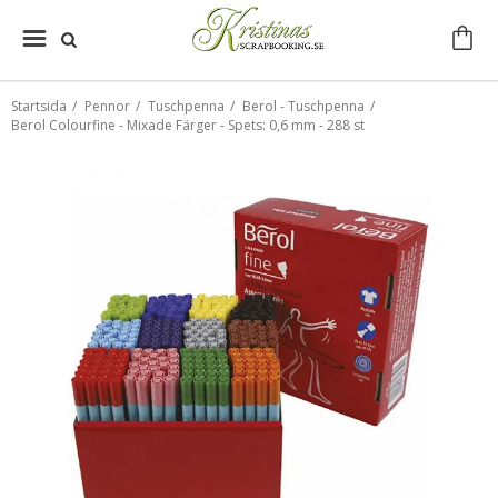
Startsida
/
Pennor
/
Tuschpenna
/
Berol - Tuschpenna
/
Berol Colourfine - Mixade Färger - Spets: 0,6 mm - 288 st