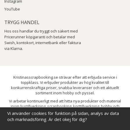
Instagram
YouTube
TRYGG HANDEL
Hos oss handlar du tryggt och säkert med
Pricerunner köpgaranti och betalar med
Swish, kontokort, internetbank eller faktura
via Klarna.
Kristinasscrapbooking.se strävar efter att erbjuda service i
toppklass. Vi erbjuder produkter av hög kvalitet till
konkurrenskraftiga priser, snabba leveranser och ett aktuellt
sortiment inom hobby och pyssel.
Vi arbetar kontinuerligt med att hitta nya produkter och material
inom ljustillverkning, scrapbooking, korttillverkning, hobby och
pyssel. Målet är att bredda sortimentet och löpande förbättra och
Vi använder cookies för funktion på sidan, analys av data
utveckla vårt utbud, så att du alltid kan hitta det du behöver hos oss.
och marknadsföring. Är det okej för dig?