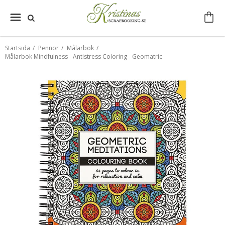
Startsida
/
Pennor
/
Målarbok
/
Målarbok Mindfulness - Antistress Coloring - Geomatric