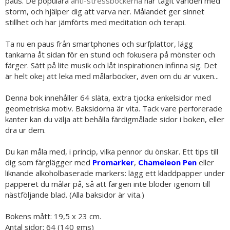
paus. De populära
anti-stressböckerna
har tagit världen med
storm, och hjälper dig att varva ner. Målandet ger sinnet
stillhet och har jämförts med meditation och terapi.
Ta nu en paus från smartphones och surfplattor, lägg
tankarna åt sidan för en stund och fokusera på mönster och
färger. Sätt på lite musik och låt inspirationen infinna sig. Det
är helt okej att leka med målarböcker, även om du är vuxen...
Denna bok innehåller 64 släta, extra tjocka enkelsidor med
geometriska motiv. Baksidorna är vita. Tack vare perforerade
kanter kan du välja att behålla färdigmålade sidor i boken, eller
dra ur dem.
Du kan måla med, i princip, vilka pennor du önskar. Ett tips till
dig som färglägger med
Promarker
,
Chameleon Pen
eller
liknande alkoholbaserade markers: lägg ett kladdpapper under
papperet du målar på, så att färgen inte blöder igenom till
nästföljande blad. (Alla baksidor är vita.)
Bokens mått: 19,5 x 23 cm.
Antal sidor: 64 (140 gms)