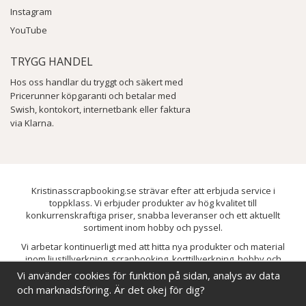
Instagram
YouTube
TRYGG HANDEL
Hos oss handlar du tryggt och säkert med
Pricerunner köpgaranti och betalar med
Swish, kontokort, internetbank eller faktura
via Klarna.
Kristinasscrapbooking.se strävar efter att erbjuda service i
toppklass. Vi erbjuder produkter av hög kvalitet till
konkurrenskraftiga priser, snabba leveranser och ett aktuellt
sortiment inom hobby och pyssel.
Vi arbetar kontinuerligt med att hitta nya produkter och material
inom ljustillverkning, scrapbooking, korttillverkning, hobby och
pyssel. Målet är att bredda sortimentet och löpande förbättra och
Vi använder cookies för funktion på sidan, analys av data
utveckla vårt utbud, så att du alltid kan hitta det du behöver hos oss.
och marknadsföring. Är det okej för dig?