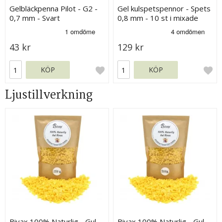
Gelbläckpenna Pilot - G2 -
Gel kulspetspennor - Spets
0,7 mm - Svart
0,8 mm - 10 st i mixade
färger
43 kr
129 kr
KÖP
KÖP
Ljustillverkning
Bivax 100% Naturlig - Gul -
Bivax 100% Naturlig - Gul -