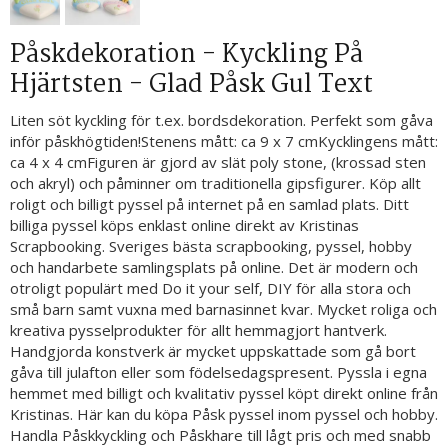
Påskdekoration - Kyckling På
Hjärtsten - Glad Påsk Gul Text
Liten söt kyckling för t.ex. bordsdekoration. Perfekt som gåva
inför påskhögtiden!Stenens mått: ca 9 x 7 cmKycklingens mått:
ca 4 x 4 cmFiguren är gjord av slät poly stone, (krossad sten
och akryl) och påminner om traditionella gipsfigurer. Köp allt
roligt och billigt pyssel på internet på en samlad plats. Ditt
billiga pyssel köps enklast online direkt av Kristinas
Scrapbooking. Sveriges bästa scrapbooking, pyssel, hobby
och handarbete samlingsplats på online. Det är modern och
otroligt populärt med Do it your self, DIY för alla stora och
små barn samt vuxna med barnasinnet kvar. Mycket roliga och
kreativa pysselprodukter för allt hemmagjort hantverk.
Handgjorda konstverk är mycket uppskattade som gå bort
gåva till julafton eller som födelsedagspresent. Pyssla i egna
hemmet med billigt och kvalitativ pyssel köpt direkt online från
Kristinas. Här kan du köpa Påsk pyssel inom pyssel och hobby.
Handla Påskkyckling och Påskhare till lågt pris och med snabb