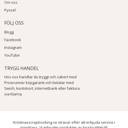
Om oss
Pyssel
FÖLJ OSS
Blogg
Facebook
Instagram
YouTube
TRYGG HANDEL
Hos oss handlar du tryggt och säkert med
Pricerunner köpgaranti och betalar med
Swish, kontokort, internetbank eller faktura
via Klarna.
Kristinasscrapbooking.se strävar efter att erbjuda service i
toppklass. Vi erbjuder produkter av hög kvalitet till